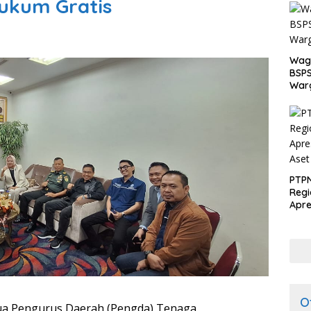
Hukum Gratis
Wagu
BSPS
Warg
PTPN
Regi
Apre
Pen
dari
O
ua Pengurus Daerah (Pengda) Tenaga