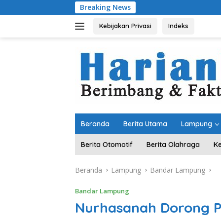
Langsung
Breaking News
Wagub Jihan
ke
konten
Kebijakan Privasi
Indeks
Beranda
Berita Utama
Lampung
Berita Otomotif
Berita Olahraga
K
Beranda
Lampung
Bandar Lampung
Bandar Lampung
Nurhasanah Dorong 