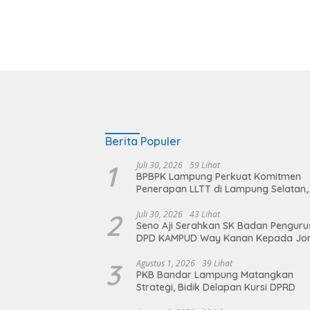
Berita Populer
1
Juli 30, 2026
59 Lihat
BPBPK Lampung Perkuat Komitmen
Penerapan LLTT di Lampung Selatan,
Langkah Nyata Wujudkan Sanitasi A
dan Berkelanjutan
2
Juli 30, 2026
43 Lihat
Seno Aji Serahkan SK Badan Penguru
DPD KAMPUD Way Kanan Kepada Jo
Hendra
3
Agustus 1, 2026
39 Lihat
PKB Bandar Lampung Matangkan
Strategi, Bidik Delapan Kursi DPRD