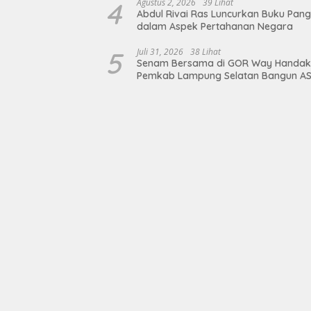
4
Agustus 2, 2026
39 Lihat
Abdul Rivai Ras Luncurkan Buku Pan
dalam Aspek Pertahanan Negara
5
Juli 31, 2026
38 Lihat
Senam Bersama di GOR Way Handak
Pemkab Lampung Selatan Bangun A
Sehat, Solid, dan Siap Berikan Pelay
Terbaik