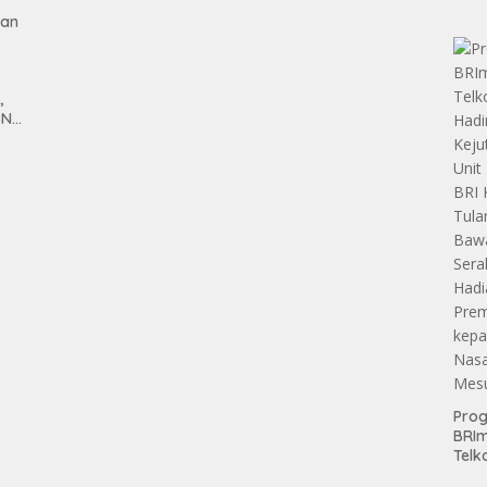
Teri
gan
Apre
Pen
Aset
Hold
,
SN
anan
Pro
BRI
Telk
Hadi