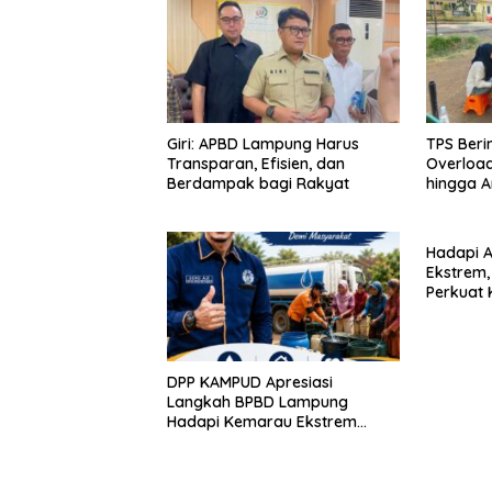
Giri: APBD Lampung Harus
TPS Beri
Transparan, Efisien, dan
Overloa
Berdampak bagi Rakyat
hingga A
Hadapi A
Ekstrem
Perkuat 
Distribus
DPP KAMPUD Apresiasi
Langkah BPBD Lampung
Hadapi Kemarau Ekstrem
Lewat Program Bantuan Air
Bersih