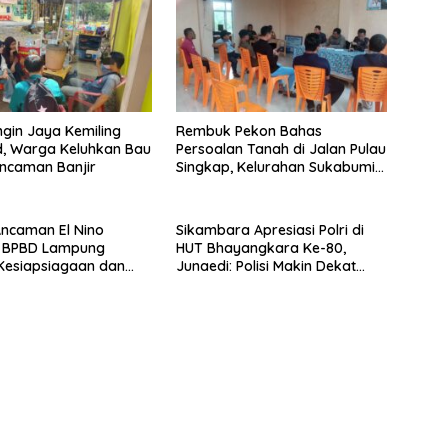
ngin Jaya Kemiling
Rembuk Pekon Bahas
d, Warga Keluhkan Bau
Persoalan Tanah di Jalan Pulau
ncaman Banjir
Singkap, Kelurahan Sukabumi
Belum Hasilkan Kesepakatan
ncaman El Nino
Sikambara Apresiasi Polri di
, BPBD Lampung
HUT Bhayangkara Ke-80,
Kesiapsiagaan dan
Junaedi: Polisi Makin Dekat
i Air Bersih
dengan Masyarakat