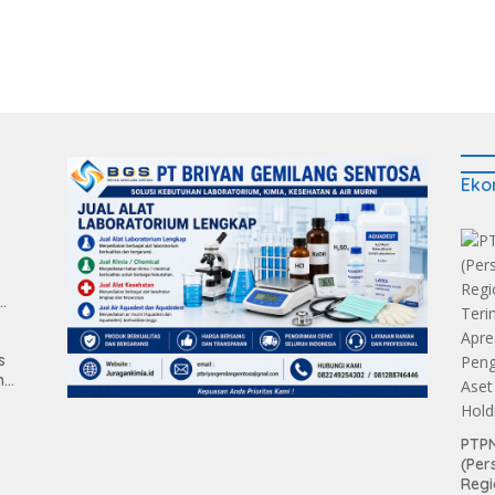
Eko
man
s
n
PTPN
(Per
Regi