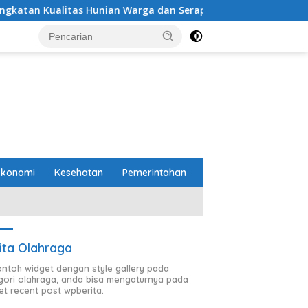
tas Hunian Warga dan Serap Aspirasi Masyarakat
PTPN
Ekonomi
Kesehatan
Pemerintahan
ita Olahraga
contoh widget dengan style gallery pada
gori olahraga, anda bisa mengaturnya pada
et recent post wpberita.