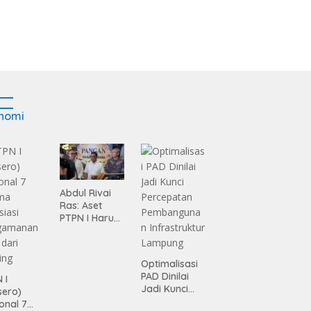
nomi
Abdul Rivai
Ras: Aset
PTPN I Harus
Jadi Mesin
Pertumbuhan
Optimalisasi
PAD Dinilai
 I
Jadi Kunci
sero)
Percepatan
onal 7