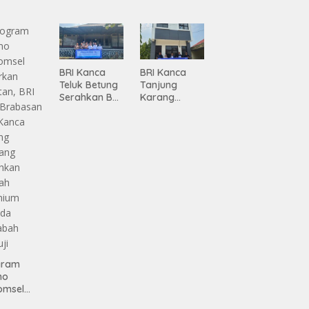
Pembanguna
ma
n
siasi
Infrastruktur
gamanan
Lampung
 dari
ing
BRI Kanca
BRI Kanca
Teluk Betung
Tanjung
Serahkan BRI
Karang
Peduli
Serahkan
Renovasi
Bantuan
Masjid SPN
Pembanguna
Polda
n PAUD
Lampung,
Mahaputra
Wujud Nyata
Global di
Dukungan
Desa
terhadap
Candimas
Sarana
Ibadah
gram
mo
omsel
rkan