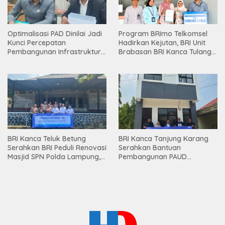
Optimalisasi PAD Dinilai Jadi
Program BRImo Telkomsel
Kunci Percepatan
Hadirkan Kejutan, BRI Unit
Pembangunan Infrastruktur
Brabasan BRI Kanca Tulang
Lampung
Bawang Serahkan Hadiah
Premium kepada Nasabah
Mesuji
BRI Kanca Teluk Betung
BRI Kanca Tanjung Karang
Serahkan BRI Peduli Renovasi
Serahkan Bantuan
Masjid SPN Polda Lampung,
Pembangunan PAUD
Wujud Nyata Dukungan
Mahaputra Global di Desa
terhadap Sarana Ibadah
Candimas