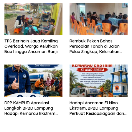
TPS Beringin Jaya Kemiling
Rembuk Pekon Bahas
Overload, Warga Keluhkan
Persoalan Tanah di Jalan
Bau hingga Ancaman Banjir
Pulau Singkap, Kelurahan
Sukabumi Belum Hasilkan
Kesepakatan
DPP KAMPUD Apresiasi
Hadapi Ancaman El Nino
Langkah BPBD Lampung
Ekstrem, BPBD Lampung
Hadapi Kemarau Ekstrem
Perkuat Kesiapsiagaan dan
Lewat Program Bantuan Air
Distribusi Air Bersih
Bersih