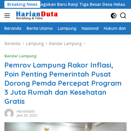
Langsung
gi Jagokan Baru Ranji Tiga Besar Desa Helau
Breaking News
Komitmen 
ke
konten
Beranda
Berita Utama
Lampung
Nasional
Hukum dan Kr
Beranda
Lampung
Bandar Lampung
Bandar Lampung
Pemrov Lampung Rakor Inflasi,
Poin Penting Pemerintah Pusat
Dorong Pemda Percepat Program
3 Juta Rumah dan Kesehatan
Gratis
Harianduta
Juni 30, 2025