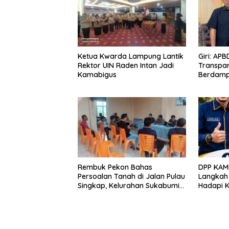
Ketua Kwarda Lampung Lantik
Giri: AP
Rektor UIN Raden Intan Jadi
Transpar
Kamabigus
Berdamp
Rembuk Pekon Bahas
DPP KAM
Persoalan Tanah di Jalan Pulau
Langkah
Singkap, Kelurahan Sukabumi
Hadapi 
Belum Hasilkan Kesepakatan
Lewat Pr
Bersih