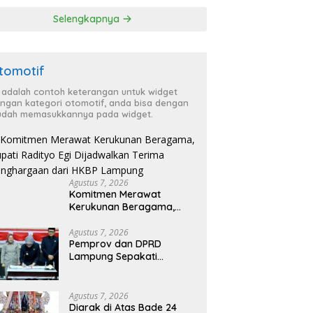
‘Penglipuran’ Kedua
Selengkapnya
pada 2027
tomotif
i adalah contoh keterangan untuk widget
ngan kategori otomotif, anda bisa dengan
dah memasukkannya pada widget.
Agustus 7, 2026
Komitmen Merawat
Kerukunan Beragama,
Bupati Radityo Egi
Dijadwalkan Terima
Agustus 7, 2026
Pemprov dan DPRD
Penghargaan dari HKBP
Lampung Sepakati
Lampung
Perubahan KUA-PPAS
APBD 2026
Agustus 7, 2026
Diarak di Atas Bade 24