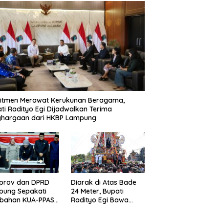
itmen Merawat Kerukunan Beragama,
ti Radityo Egi Dijadwalkan Terima
ghargaan dari HKBP Lampung
prov dan DPRD
Diarak di Atas Bade
pung Sepakati
24 Meter, Bupati
ubahan KUA-PPAS
Radityo Egi Bawa
D 2026
Mimpi Besar
Balinuraga Jadi