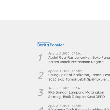
Berita Populer
1
Agustus 2, 2026
67 Lihat
Abdul Rivai Ras Luncurkan Buku Pan
dalam Aspek Pertahanan Negara
2
Agustus 3, 2026
47 Lihat
Usung Spirit of Krakatoa, Lamsel Fest
2026 Siap Tampil Lebih Spektakuler
dengan Empat Event Ikonik dan Dere
Artis Ibu Kota
3
Agustus 1, 2026
46 Lihat
PKB Bandar Lampung Matangkan
Strategi, Bidik Delapan Kursi DPRD
4
Agustus 4, 2026
42 Lihat
BRI Kanca Teluk Betung Serahkan BRI