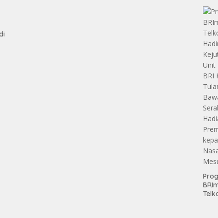
Apre
Pen
Aset
Hold
di
Pro
BRI
Telk
Hadi
Keju