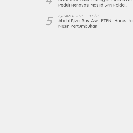
Peduli Renovasi Masjid SPN Polda
Lampung, Wujud Nyata Dukungan
terhadap Sarana Ibadah
5
Agustus 4, 2026
39 Lihat
Abdul Rivai Ras: Aset PTPN I Harus Ja
Mesin Pertumbuhan