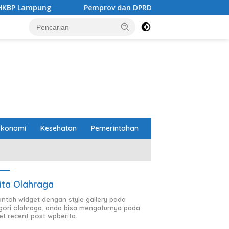
Pemprov dan DPRD Lampung Sepakati Perubahan KUA-PP
Ekonomi
Kesehatan
Pemerintahan
ita Olahraga
contoh widget dengan style gallery pada
gori olahraga, anda bisa mengaturnya pada
et recent post wpberita.