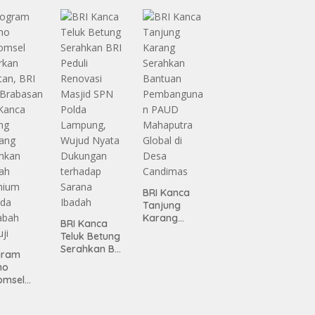
n
siasi
Infrastruktur
gamanan
Lampung
 dari
ing
BRI Kanca
Tanjung
Karang
BRI Kanca
Serahkan
Teluk Betung
Bantuan
Serahkan BRI
gram
Pembanguna
Peduli
mo
n PAUD
Renovasi
omsel
Mahaputra
Masjid SPN
rkan
Global di
Polda
tan, BRI
Desa
Lampung,