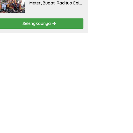
Meter, Bupati Radityo Egi
Bawa Mimpi Besar
Balinuraga Jadi
‘Penglipuran’ Kedua pada
Selengkapnya
2027