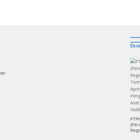
Eko
gan
tan
PTPN
(Per
Regi
Teri