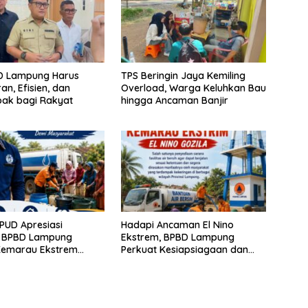
BD Lampung Harus
TPS Beringin Jaya Kemiling
an, Efisien, dan
Overload, Warga Keluhkan Bau
ak bagi Rakyat
hingga Ancaman Banjir
PUD Apresiasi
Hadapi Ancaman El Nino
 BPBD Lampung
Ekstrem, BPBD Lampung
Kemarau Ekstrem
Perkuat Kesiapsiagaan dan
ogram Bantuan Air
Distribusi Air Bersih