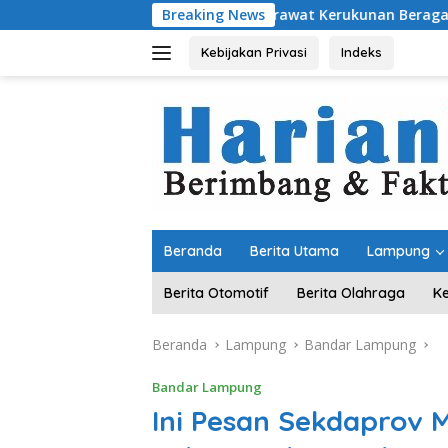
Langsung
Komitmen Merawat Kerukunan Beragama, Bupati Radity
Breaking News
ke
konten
Kebijakan Privasi
Indeks
Beranda
Berita Utama
Lampung
Berita Otomotif
Berita Olahraga
K
Beranda
Lampung
Bandar Lampung
Bandar Lampung
Ini Pesan Sekdaprov M