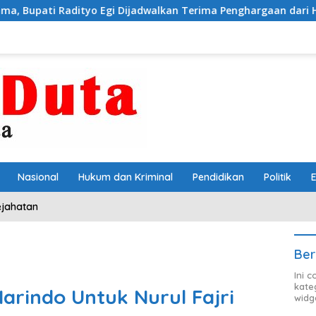
o Egi Dijadwalkan Terima Penghargaan dari HKBP Lampung
Nasional
Hukum dan Kriminal
Pendidikan
Politik
ejahatan
Ber
Ini 
kate
arindo Untuk Nurul Fajri
widg