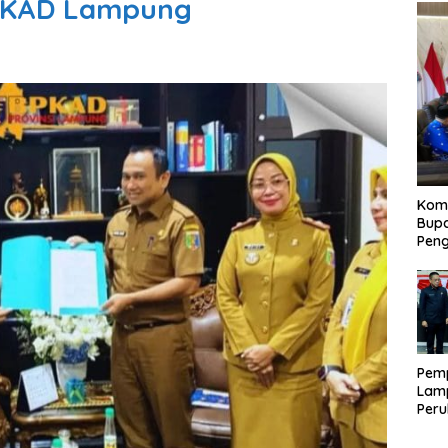
BPKAD Lampung
Kom
Bupa
Pen
Pem
Lam
Per
APB