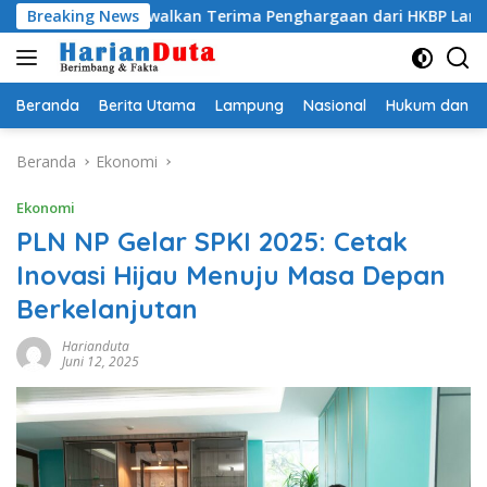
Langsung
ijadwalkan Terima Penghargaan dari HKBP Lampung
Breaking News
P
ke
konten
Beranda
Berita Utama
Lampung
Nasional
Hukum dan Kr
Beranda
Ekonomi
Ekonomi
PLN NP Gelar SPKI 2025: Cetak
Inovasi Hijau Menuju Masa Depan
Berkelanjutan
Harianduta
Juni 12, 2025