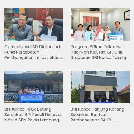
Holding
Optimalisasi PAD Dinilai Jadi
Program BRImo Telkomsel
Kunci Percepatan
Hadirkan Kejutan, BRI Unit
Pembangunan Infrastruktur
Brabasan BRI Kanca Tulang
Lampung
Bawang Serahkan Hadiah
Premium kepada Nasabah
Mesuji
BRI Kanca Teluk Betung
BRI Kanca Tanjung Karang
Serahkan BRI Peduli Renovasi
Serahkan Bantuan
Masjid SPN Polda Lampung,
Pembangunan PAUD
Wujud Nyata Dukungan
Mahaputra Global di Desa
terhadap Sarana Ibadah
Candimas