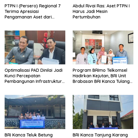
PTPN I (Persero) Regional 7
Abdul Rivai Ras: Aset PTPN I
Terima Apresiasi
Harus Jadi Mesin
Pengamanan Aset dari
Pertumbuhan
Holding
Optimalisasi PAD Dinilai Jadi
Program BRImo Telkomsel
Kunci Percepatan
Hadirkan Kejutan, BRI Unit
Pembangunan Infrastruktur
Brabasan BRI Kanca Tulang
Lampung
Bawang Serahkan Hadiah
Premium kepada Nasabah
Mesuji
BRI Kanca Teluk Betung
BRI Kanca Tanjung Karang