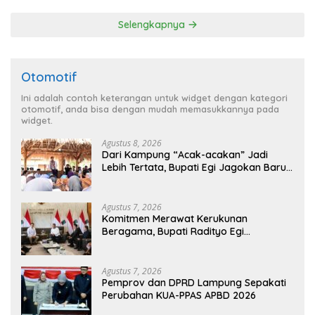
Penghargaan dari HKBP
Lampung
Selengkapnya
Otomotif
Ini adalah contoh keterangan untuk widget dengan kategori
otomotif, anda bisa dengan mudah memasukkannya pada
widget.
Agustus 8, 2026
Dari Kampung “Acak-acakan” Jadi
Lebih Tertata, Bupati Egi Jagokan Baru
Ranji Tiga Besar Desa Helau
Agustus 7, 2026
Komitmen Merawat Kerukunan
Beragama, Bupati Radityo Egi
Dijadwalkan Terima Penghargaan dari
HKBP Lampung
Agustus 7, 2026
Pemprov dan DPRD Lampung Sepakati
Perubahan KUA-PPAS APBD 2026