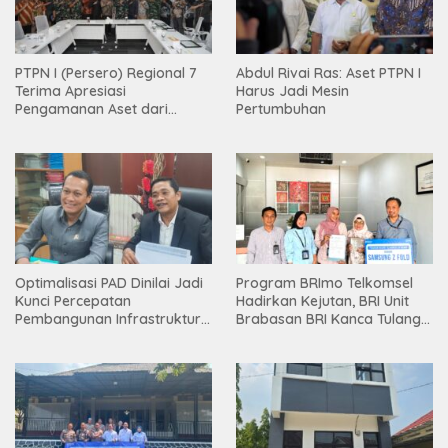
PTPN I (Persero) Regional 7
Abdul Rivai Ras: Aset PTPN I
Terima Apresiasi
Harus Jadi Mesin
Pengamanan Aset dari
Pertumbuhan
Holding
Optimalisasi PAD Dinilai Jadi
Program BRImo Telkomsel
Kunci Percepatan
Hadirkan Kejutan, BRI Unit
Pembangunan Infrastruktur
Brabasan BRI Kanca Tulang
Lampung
Bawang Serahkan Hadiah
Premium kepada Nasabah
Mesuji