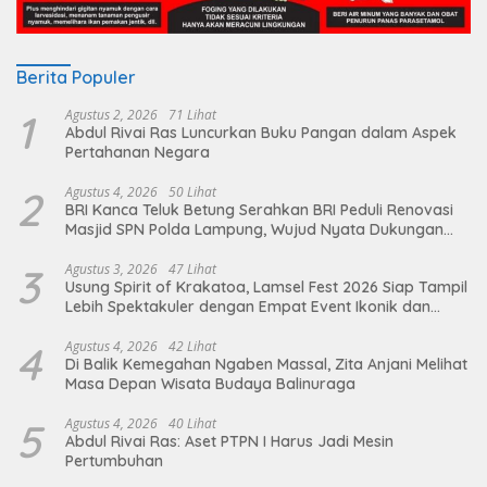
Berita Populer
1
Agustus 2, 2026
71 Lihat
Abdul Rivai Ras Luncurkan Buku Pangan dalam Aspek
Pertahanan Negara
2
Agustus 4, 2026
50 Lihat
BRI Kanca Teluk Betung Serahkan BRI Peduli Renovasi
Masjid SPN Polda Lampung, Wujud Nyata Dukungan
terhadap Sarana Ibadah
3
Agustus 3, 2026
47 Lihat
Usung Spirit of Krakatoa, Lamsel Fest 2026 Siap Tampil
Lebih Spektakuler dengan Empat Event Ikonik dan
Deretan Artis Ibu Kota
4
Agustus 4, 2026
42 Lihat
Di Balik Kemegahan Ngaben Massal, Zita Anjani Melihat
Masa Depan Wisata Budaya Balinuraga
5
Agustus 4, 2026
40 Lihat
Abdul Rivai Ras: Aset PTPN I Harus Jadi Mesin
Pertumbuhan