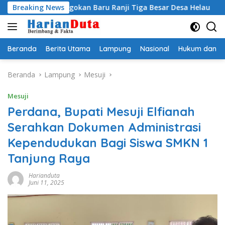
Langsung
gi Jagokan Baru Ranji Tiga Besar Desa Helau
Breaking News
Komitmen
ke
konten
Beranda
Berita Utama
Lampung
Nasional
Hukum dan Kr
Beranda
Lampung
Mesuji
Mesuji
Perdana, Bupati Mesuji Elfianah
Serahkan Dokumen Administrasi
Kependudukan Bagi Siswa SMKN 1
Tanjung Raya
Harianduta
Juni 11, 2025