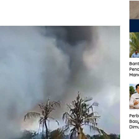
Bant
Pen
Mand
Perb
Basy
Dimu
Lam
Past