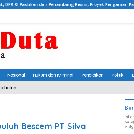
smi, Proyek Pengaman Pantai Mandiri Sejati Sudah Sesuai Spesi
Nasional
Hukum dan Kriminal
Pendidikan
Politik
ejahatan
Ber
Ini 
kate
uluh Bescem PT Silva
widg