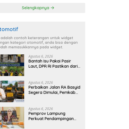
ga Lebih Aman
TBC di Tanggamus
Selengkapnya
 Nyaman
tomotif
i adalah contoh keterangan untuk widget
ngan kategori otomotif, anda bisa dengan
dah memasukkannya pada widget.
Agustus 6, 2026
Bantah Isu Pakai Pasir
Laut, DPR RI Pastikan dari
Penambang Resmi, Proyek
Pengaman Pantai Mandiri
Sejati Sudah Sesuai
Agustus 6, 2026
Spesifikasi
Perbaikan Jalan RA Basyid
Segera Dimulai, Pemkab
Lampung Selatan Pastikan
Mobilitas Warga Lebih
Aman dan Nyaman
Agustus 6, 2026
Pemprov Lampung
Perkuat Pendampingan
Kabupaten untuk Percepat