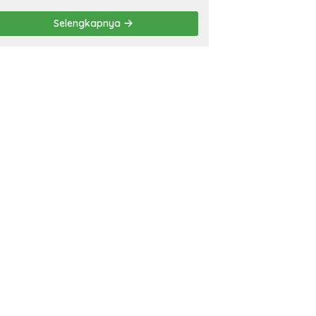
Eliminasi TBC di
Tanggamus
Selengkapnya