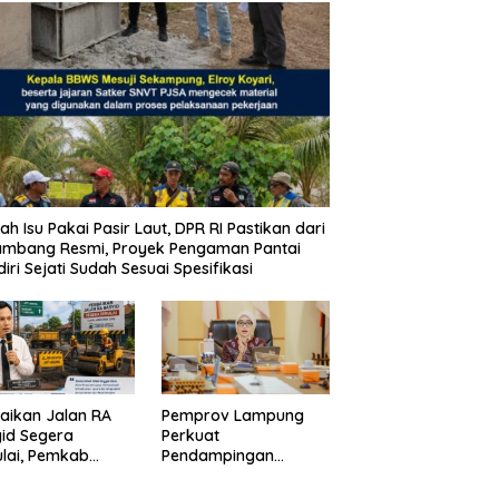
ah Isu Pakai Pasir Laut, DPR RI Pastikan dari
ambang Resmi, Proyek Pengaman Pantai
iri Sejati Sudah Sesuai Spesifikasi
aikan Jalan RA
Pemprov Lampung
id Segera
Perkuat
lai, Pemkab
Pendampingan
pung Selatan
Kabupaten untuk
ikan Mobilitas
Percepat Eliminasi