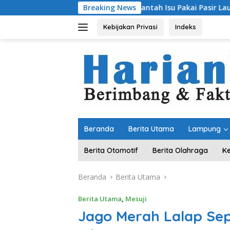
Langsung
Bantah Isu Pakai Pasir Laut, DPR RI Pastikan dari Penambang Re
Breaking News
ke
konten
Kebijakan Privasi
Indeks
Beranda
Berita Utama
Lampung
Berita Otomotif
Berita Olahraga
K
Beranda
Berita Utama
Berita Utama
,
Mesuji
Jago Merah Lalap Sep