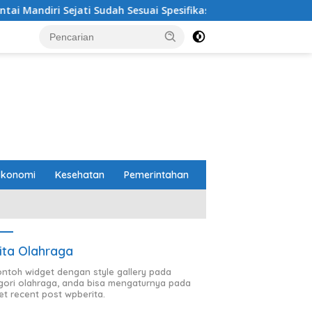
fikasi
Perbaikan Jalan RA Basyid Segera Dimulai, Pem
Ekonomi
Kesehatan
Pemerintahan
ita Olahraga
contoh widget dengan style gallery pada
gori olahraga, anda bisa mengaturnya pada
et recent post wpberita.