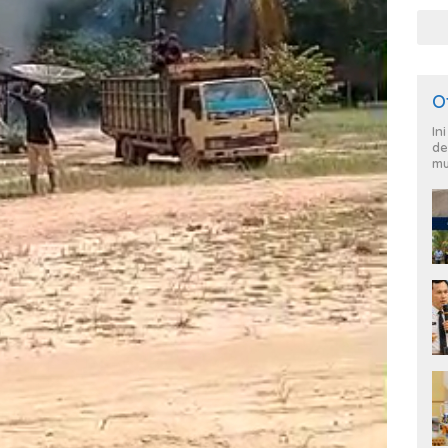
War
dan
O
In
de
mu