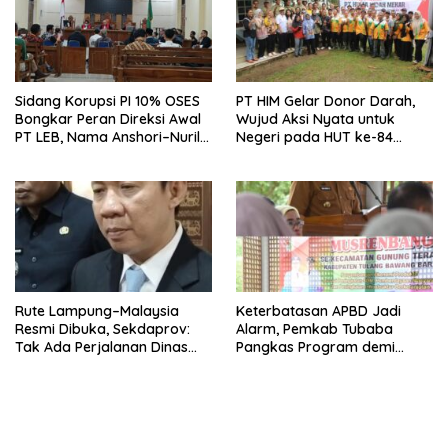
Sidang Korupsi PI 10% OSES
PT HIM Gelar Donor Darah,
Bongkar Peran Direksi Awal
Wujud Aksi Nyata untuk
PT LEB, Nama Anshori–Nuril
Negeri pada HUT ke-84
Diseret
Bakrie Group
Rute Lampung–Malaysia
Keterbatasan APBD Jadi
Resmi Dibuka, Sekdaprov:
Alarm, Pemkab Tubaba
Tak Ada Perjalanan Dinas
Pangkas Program demi
pada Penerbangan
Ekonomi Rakyat
Internasional Perdana