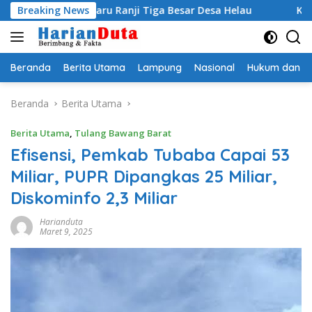
Langsung
 Baru Ranji Tiga Besar Desa Helau
Breaking News
Komitmen Merawat K
ke
konten
Beranda
Berita Utama
Lampung
Nasional
Hukum dan Kr
Beranda
Berita Utama
Berita Utama
,
Tulang Bawang Barat
Efisensi, Pemkab Tubaba Capai 53
Miliar, PUPR Dipangkas 25 Miliar,
Diskominfo 2,3 Miliar
Harianduta
Maret 9, 2025