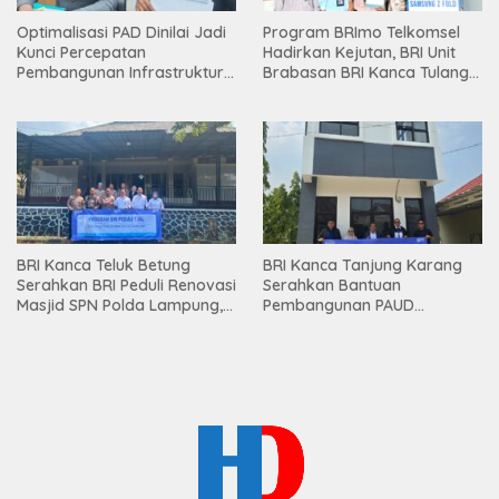
Optimalisasi PAD Dinilai Jadi
Program BRImo Telkomsel
Kunci Percepatan
Hadirkan Kejutan, BRI Unit
Pembangunan Infrastruktur
Brabasan BRI Kanca Tulang
Lampung
Bawang Serahkan Hadiah
Premium kepada Nasabah
Mesuji
BRI Kanca Teluk Betung
BRI Kanca Tanjung Karang
Serahkan BRI Peduli Renovasi
Serahkan Bantuan
Masjid SPN Polda Lampung,
Pembangunan PAUD
Wujud Nyata Dukungan
Mahaputra Global di Desa
terhadap Sarana Ibadah
Candimas