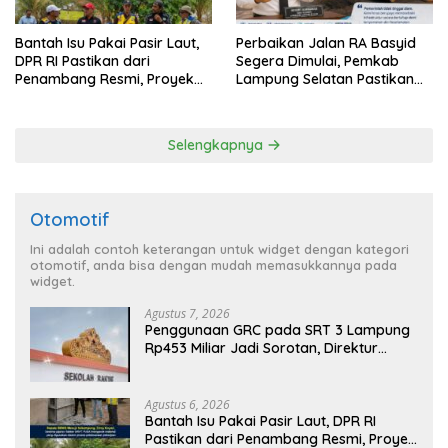
Bantah Isu Pakai Pasir Laut,
Perbaikan Jalan RA Basyid
DPR RI Pastikan dari
Segera Dimulai, Pemkab
Penambang Resmi, Proyek
Lampung Selatan Pastikan
Pengaman Pantai Mandiri
Mobilitas Warga Lebih Aman
Sejati Sudah Sesuai
dan Nyaman
Spesifikasi
Selengkapnya
Otomotif
Ini adalah contoh keterangan untuk widget dengan kategori
otomotif, anda bisa dengan mudah memasukkannya pada
widget.
Agustus 7, 2026
Penggunaan GRC pada SRT 3 Lampung
Rp453 Miliar Jadi Sorotan, Direktur
Operasi Belum Beri Tanggapan
Agustus 6, 2026
Bantah Isu Pakai Pasir Laut, DPR RI
Pastikan dari Penambang Resmi, Proyek