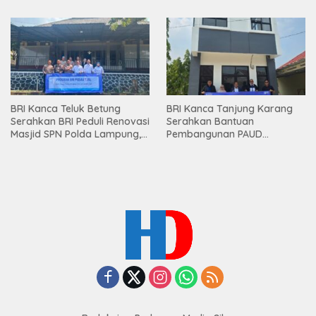
Premium kepada Nasabah
Mesuji
BRI Kanca Teluk Betung
BRI Kanca Tanjung Karang
Serahkan BRI Peduli Renovasi
Serahkan Bantuan
Masjid SPN Polda Lampung,
Pembangunan PAUD
Wujud Nyata Dukungan
Mahaputra Global di Desa
terhadap Sarana Ibadah
Candimas