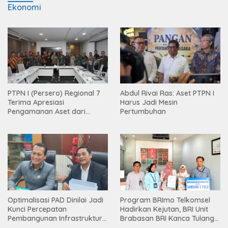
Ekonomi
PTPN I (Persero) Regional 7
Abdul Rivai Ras: Aset PTPN I
Terima Apresiasi
Harus Jadi Mesin
Pengamanan Aset dari
Pertumbuhan
Holding
Optimalisasi PAD Dinilai Jadi
Program BRImo Telkomsel
Kunci Percepatan
Hadirkan Kejutan, BRI Unit
Pembangunan Infrastruktur
Brabasan BRI Kanca Tulang
Lampung
Bawang Serahkan Hadiah