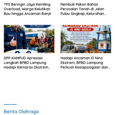
TPS Beringin Jaya Kemiling
Rembuk Pekon Bahas
Overload, Warga Keluhkan
Persoalan Tanah di Jalan
Bau hingga Ancaman Banjir
Pulau Singkap, Kelurahan
Sukabumi Belum Hasilkan
Kesepakatan
DPP KAMPUD Apresiasi
Hadapi Ancaman El Nino
Langkah BPBD Lampung
Ekstrem, BPBD Lampung
Hadapi Kemarau Ekstrem
Perkuat Kesiapsiagaan dan
Lewat Program Bantuan Air
Distribusi Air Bersih
Bersih
Berita Olahraga