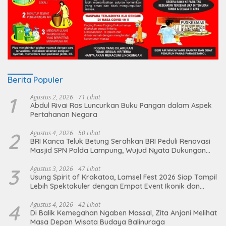
Berita Populer
1
Agustus 2, 2026
71 Lihat
Abdul Rivai Ras Luncurkan Buku Pangan dalam Aspek
Pertahanan Negara
2
Agustus 4, 2026
50 Lihat
BRI Kanca Teluk Betung Serahkan BRI Peduli Renovasi
Masjid SPN Polda Lampung, Wujud Nyata Dukungan
terhadap Sarana Ibadah
3
Agustus 3, 2026
47 Lihat
Usung Spirit of Krakatoa, Lamsel Fest 2026 Siap Tampil
Lebih Spektakuler dengan Empat Event Ikonik dan
Deretan Artis Ibu Kota
4
Agustus 4, 2026
42 Lihat
Di Balik Kemegahan Ngaben Massal, Zita Anjani Melihat
Masa Depan Wisata Budaya Balinuraga