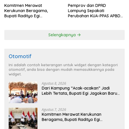
Komitmen Merawat
Pemprov dan DPRD
Kerukunan Beragama,
Lampung Sepakati
Bupati Radityo Egi
Perubahan KUA-PPAS APBD
Dijadwalkan Terima
2026
Penghargaan dari HKBP
Lampung
Selengkapnya
Otomotif
Ini adalah contoh keterangan untuk widget dengan kategori
otomotif, anda bisa dengan mudah memasukkannya pada
widget.
Agustus 8, 2026
Dari Kampung “Acak-acakan” Jadi
Lebih Tertata, Bupati Egi Jagokan Baru
Ranji Tiga Besar Desa Helau
Agustus 7, 2026
Komitmen Merawat Kerukunan
Beragama, Bupati Radityo Egi
Dijadwalkan Terima Penghargaan dari