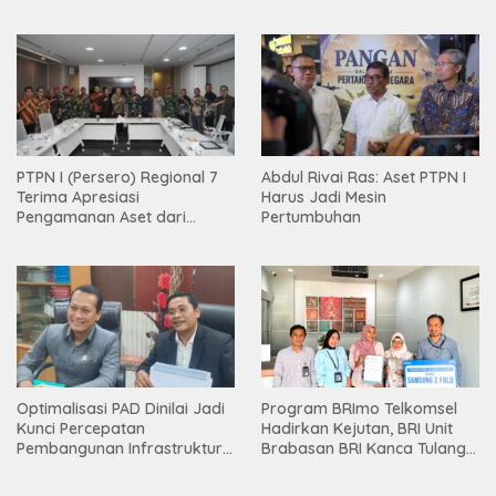
PTPN I (Persero) Regional 7
Abdul Rivai Ras: Aset PTPN I
Terima Apresiasi
Harus Jadi Mesin
Pengamanan Aset dari
Pertumbuhan
Holding
Optimalisasi PAD Dinilai Jadi
Program BRImo Telkomsel
Kunci Percepatan
Hadirkan Kejutan, BRI Unit
Pembangunan Infrastruktur
Brabasan BRI Kanca Tulang
Lampung
Bawang Serahkan Hadiah
Premium kepada Nasabah