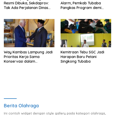
Resmi Dibuka, Sekdaprov:
Alarm, Pemkab Tubaba
Tak Ada Perjalanan Dinas
Pangkas Program demi
pada Penerbangan
Ekonomi Rakyat
Internasional Perdana
Way Kambas Lampung Jadi
Kemitraan Tebu SGC Jadi
Prioritas Kerja Sama
Harapan Baru Petani
Konservasi dalam
Singkong Tubaba
Pertemuan Prabowo–Raja
Charles III
Berita Olahraga
Ini contoh widget dengan style gallery pada kategori olahraga,