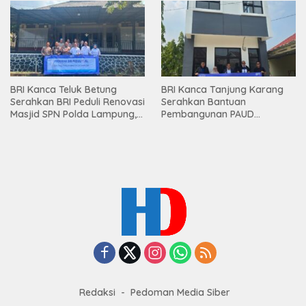
Mesuji
BRI Kanca Teluk Betung
BRI Kanca Tanjung Karang
Serahkan BRI Peduli Renovasi
Serahkan Bantuan
Masjid SPN Polda Lampung,
Pembangunan PAUD
Wujud Nyata Dukungan
Mahaputra Global di Desa
terhadap Sarana Ibadah
Candimas
Redaksi
Pedoman Media Siber