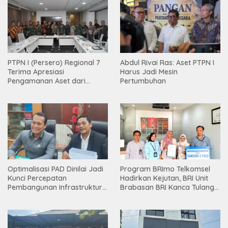
PTPN I (Persero) Regional 7
Abdul Rivai Ras: Aset PTPN I
Terima Apresiasi
Harus Jadi Mesin
Pengamanan Aset dari
Pertumbuhan
Holding
Optimalisasi PAD Dinilai Jadi
Program BRImo Telkomsel
Kunci Percepatan
Hadirkan Kejutan, BRI Unit
Pembangunan Infrastruktur
Brabasan BRI Kanca Tulang
Lampung
Bawang Serahkan Hadiah
Premium kepada Nasabah
Mesuji