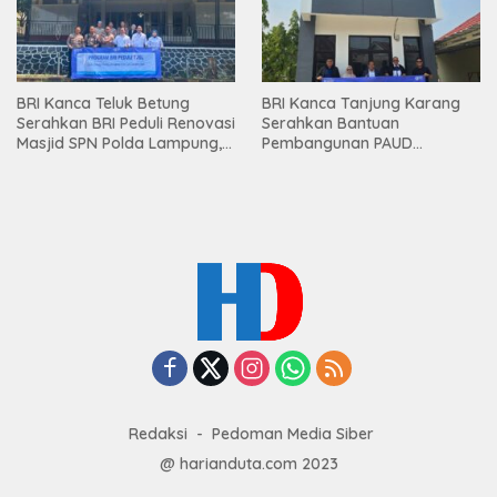
BRI Kanca Teluk Betung
BRI Kanca Tanjung Karang
Serahkan BRI Peduli Renovasi
Serahkan Bantuan
Masjid SPN Polda Lampung,
Pembangunan PAUD
Wujud Nyata Dukungan
Mahaputra Global di Desa
terhadap Sarana Ibadah
Candimas
Redaksi
Pedoman Media Siber
@ harianduta.com 2023