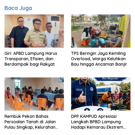
Baca Juga
Giri: APBD Lampung Harus
TPS Beringin Jaya Kemiling
Transparan, Efisien, dan
Overload, Warga Keluhkan
Berdampak bagi Rakyat
Bau hingga Ancaman Banjir
Rembuk Pekon Bahas
DPP KAMPUD Apresiasi
Persoalan Tanah di Jalan
Langkah BPBD Lampung
Pulau Singkap, Kelurahan
Hadapi Kemarau Ekstrem
Sukabumi Belum Hasilkan
Lewat Program Bantuan Air