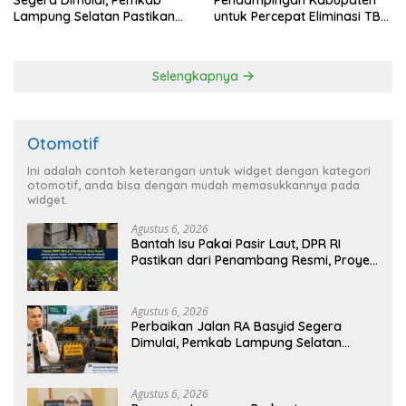
Segera Dimulai, Pemkab
Pendampingan Kabupaten
Lampung Selatan Pastikan
untuk Percepat Eliminasi TBC
Mobilitas Warga Lebih Aman
di Tanggamus
dan Nyaman
Selengkapnya
Otomotif
Ini adalah contoh keterangan untuk widget dengan kategori
otomotif, anda bisa dengan mudah memasukkannya pada
widget.
Agustus 6, 2026
Bantah Isu Pakai Pasir Laut, DPR RI
Pastikan dari Penambang Resmi, Proyek
Pengaman Pantai Mandiri Sejati Sudah
Sesuai Spesifikasi
Agustus 6, 2026
Perbaikan Jalan RA Basyid Segera
Dimulai, Pemkab Lampung Selatan
Pastikan Mobilitas Warga Lebih Aman
dan Nyaman
Agustus 6, 2026