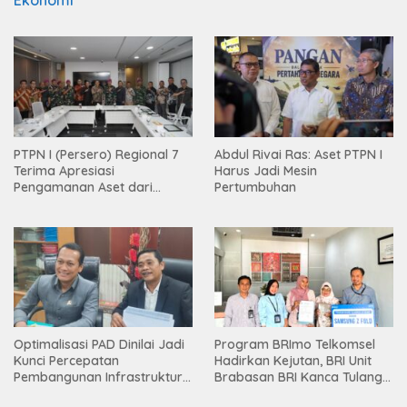
Ekonomi
PTPN I (Persero) Regional 7
Abdul Rivai Ras: Aset PTPN I
Terima Apresiasi
Harus Jadi Mesin
Pengamanan Aset dari
Pertumbuhan
Holding
Optimalisasi PAD Dinilai Jadi
Program BRImo Telkomsel
Kunci Percepatan
Hadirkan Kejutan, BRI Unit
Pembangunan Infrastruktur
Brabasan BRI Kanca Tulang
Lampung
Bawang Serahkan Hadiah