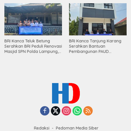
Premium kepada Nasabah
Mesuji
BRI Kanca Teluk Betung
BRI Kanca Tanjung Karang
Serahkan BRI Peduli Renovasi
Serahkan Bantuan
Masjid SPN Polda Lampung,
Pembangunan PAUD
Wujud Nyata Dukungan
Mahaputra Global di Desa
terhadap Sarana Ibadah
Candimas
Redaksi
Pedoman Media Siber