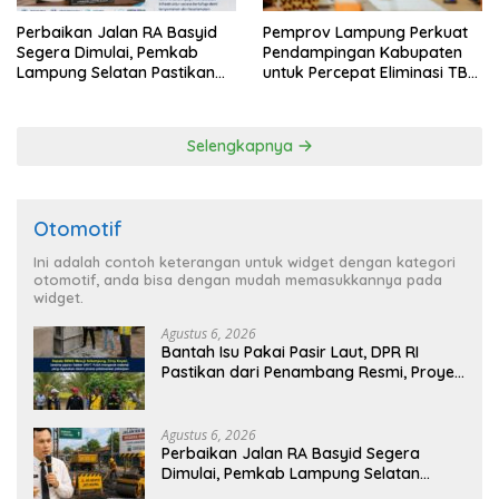
Perbaikan Jalan RA Basyid
Pemprov Lampung Perkuat
Segera Dimulai, Pemkab
Pendampingan Kabupaten
Lampung Selatan Pastikan
untuk Percepat Eliminasi TBC
Mobilitas Warga Lebih Aman
di Tanggamus
dan Nyaman
Selengkapnya
Otomotif
Ini adalah contoh keterangan untuk widget dengan kategori
otomotif, anda bisa dengan mudah memasukkannya pada
widget.
Agustus 6, 2026
Bantah Isu Pakai Pasir Laut, DPR RI
Pastikan dari Penambang Resmi, Proyek
Pengaman Pantai Mandiri Sejati Sudah
Sesuai Spesifikasi
Agustus 6, 2026
Perbaikan Jalan RA Basyid Segera
Dimulai, Pemkab Lampung Selatan
Pastikan Mobilitas Warga Lebih Aman