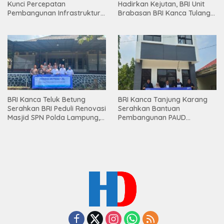
Kunci Percepatan
Hadirkan Kejutan, BRI Unit
Pembangunan Infrastruktur
Brabasan BRI Kanca Tulang
Lampung
Bawang Serahkan Hadiah
Premium kepada Nasabah
Mesuji
BRI Kanca Teluk Betung
BRI Kanca Tanjung Karang
Serahkan BRI Peduli Renovasi
Serahkan Bantuan
Masjid SPN Polda Lampung,
Pembangunan PAUD
Wujud Nyata Dukungan
Mahaputra Global di Desa
terhadap Sarana Ibadah
Candimas