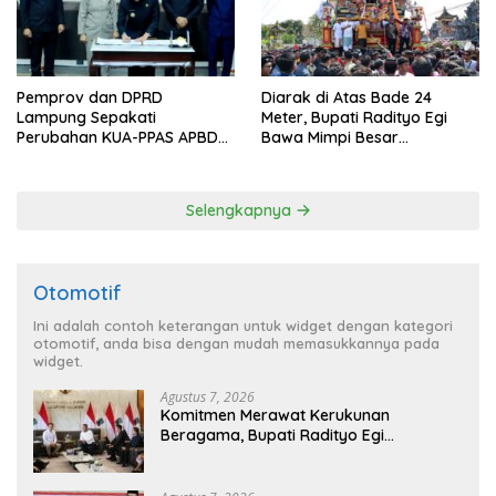
Pemprov dan DPRD
Diarak di Atas Bade 24
Lampung Sepakati
Meter, Bupati Radityo Egi
Perubahan KUA-PPAS APBD
Bawa Mimpi Besar
2026
Balinuraga Jadi ‘Penglipuran’
Kedua pada 2027
Selengkapnya
Otomotif
Ini adalah contoh keterangan untuk widget dengan kategori
otomotif, anda bisa dengan mudah memasukkannya pada
widget.
Agustus 7, 2026
Komitmen Merawat Kerukunan
Beragama, Bupati Radityo Egi
Dijadwalkan Terima Penghargaan dari
HKBP Lampung