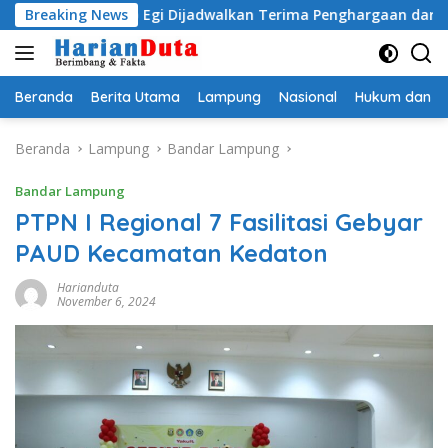
Langsung
ityo Egi Dijadwalkan Terima Penghargaan dari HKBP Lampung
Breaking News
ke
konten
Beranda
Berita Utama
Lampung
Nasional
Hukum dan Kr
Beranda
Lampung
Bandar Lampung
Bandar Lampung
PTPN I Regional 7 Fasilitasi Gebyar
PAUD Kecamatan Kedaton
Harianduta
November 6, 2024