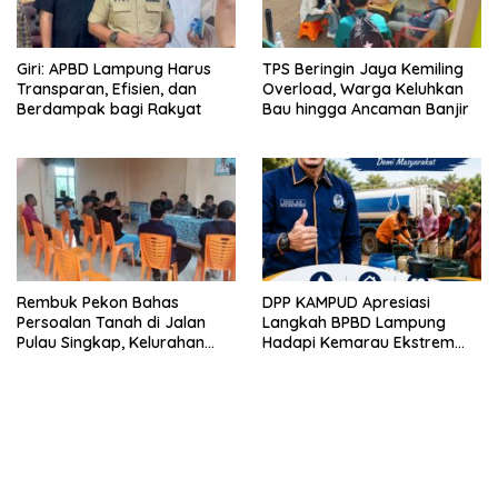
Giri: APBD Lampung Harus
TPS Beringin Jaya Kemiling
Transparan, Efisien, dan
Overload, Warga Keluhkan
Berdampak bagi Rakyat
Bau hingga Ancaman Banjir
Rembuk Pekon Bahas
DPP KAMPUD Apresiasi
Persoalan Tanah di Jalan
Langkah BPBD Lampung
Pulau Singkap, Kelurahan
Hadapi Kemarau Ekstrem
Sukabumi Belum Hasilkan
Lewat Program Bantuan Air
Kesepakatan
Bersih