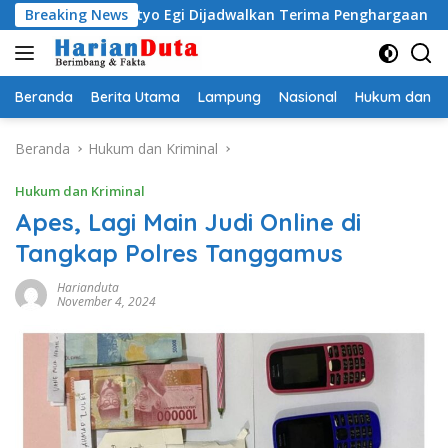
Langsung
 Radityo Egi Dijadwalkan Terima Penghargaan dari HKBP La
Breaking News
ke
konten
Beranda
Berita Utama
Lampung
Nasional
Hukum dan Kr
Beranda
Hukum dan Kriminal
Hukum dan Kriminal
Apes, Lagi Main Judi Online di
Tangkap Polres Tanggamus
Harianduta
November 4, 2024