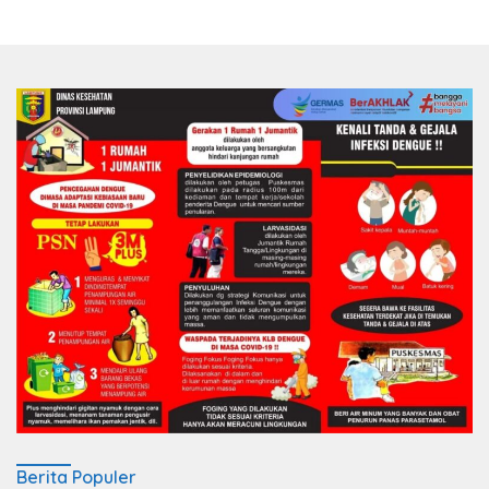
Berita Populer