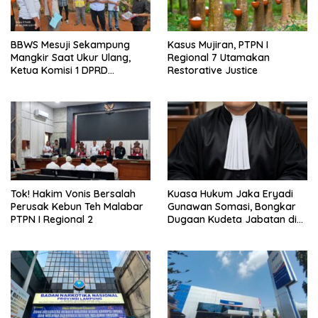
BBWS Mesuji Sekampung
Kasus Mujiran, PTPN I
Mangkir Saat Ukur Ulang,
Regional 7 Utamakan
Ketua Komisi 1 DPRD
Restorative Justice
Meradang
Tok! Hakim Vonis Bersalah
Kuasa Hukum Jaka Eryadi
Perusak Kebun Teh Malabar
Gunawan Somasi, Bongkar
PTPN I Regional 2
Dugaan Kudeta Jabatan di
PT Faza Satria Gianny