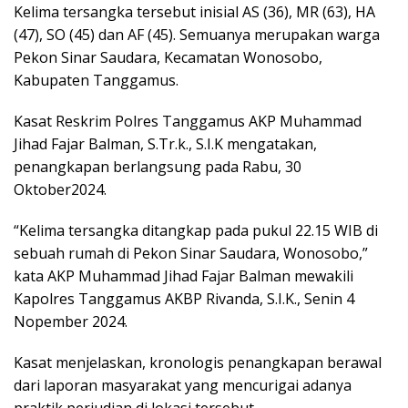
Kelima tersangka tersebut inisial AS (36), MR (63), HA
(47), SO (45) dan AF (45). Semuanya merupakan warga
Pekon Sinar Saudara, Kecamatan Wonosobo,
Kabupaten Tanggamus.
Kasat Reskrim Polres Tanggamus AKP Muhammad
Jihad Fajar Balman, S.Tr.k., S.I.K mengatakan,
penangkapan berlangsung pada Rabu, 30
Oktober2024.
“Kelima tersangka ditangkap pada pukul 22.15 WIB di
sebuah rumah di Pekon Sinar Saudara, Wonosobo,”
kata AKP Muhammad Jihad Fajar Balman mewakili
Kapolres Tanggamus AKBP Rivanda, S.I.K., Senin 4
Nopember 2024.
Kasat menjelaskan, kronologis penangkapan berawal
dari laporan masyarakat yang mencurigai adanya