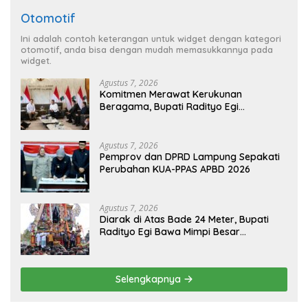
Otomotif
Ini adalah contoh keterangan untuk widget dengan kategori
otomotif, anda bisa dengan mudah memasukkannya pada
widget.
Agustus 7, 2026
Komitmen Merawat Kerukunan
Beragama, Bupati Radityo Egi
Dijadwalkan Terima Penghargaan dari
HKBP Lampung
Agustus 7, 2026
Pemprov dan DPRD Lampung Sepakati
Perubahan KUA-PPAS APBD 2026
Agustus 7, 2026
Diarak di Atas Bade 24 Meter, Bupati
Radityo Egi Bawa Mimpi Besar
Balinuraga Jadi ‘Penglipuran’ Kedua
pada 2027
Selengkapnya