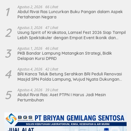
1
Agustus 2, 2026
66 Lihat
Abdul Rivai Ras Luncurkan Buku Pangan dalam Aspek
Pertahanan Negara
2
Agustus 3, 2026
47 Lihat
Usung Spirit of Krakatoa, Lamsel Fest 2026 Siap Tampil
Lebih Spektakuler dengan Empat Event Ikonik dan
Deretan Artis Ibu Kota
3
Agustus 1, 2026
46 Lihat
PKB Bandar Lampung Matangkan Strategi, Bidik
Delapan Kursi DPRD
4
Agustus 4, 2026
42 Lihat
BRI Kanca Teluk Betung Serahkan BRI Peduli Renovasi
Masjid SPN Polda Lampung, Wujud Nyata Dukungan
terhadap Sarana Ibadah
5
Agustus 4, 2026
39 Lihat
Abdul Rivai Ras: Aset PTPN I Harus Jadi Mesin
Pertumbuhan