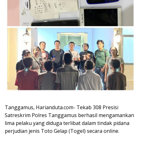
Tanggamus, Harianduta.com- Tekab 308 Presisi
Satreskrim Polres Tanggamus berhasil mengamankan
lima pelaku yang diduga terlibat dalam tindak pidana
perjudian jenis Toto Gelap (Togel) secara online.