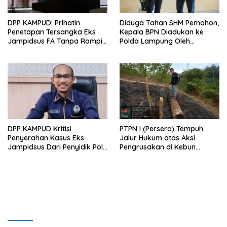
DPP KAMPUD: Prihatin
Diduga Tahan SHM Pemohon,
Penetapan Tersangka Eks
Kepala BPN Diadukan ke
Jampidsus FA Tanpa Rompi
Polda Lampung Oleh
Tahanan dan Borgol, Ada
Kampud
Perlakuan Khusus?
DPP KAMPUD Kritisi
PTPN I (Persero) Tempuh
Penyerahan Kasus Eks
Jalur Hukum atas Aksi
Jampidsus Dari Penyidik Polri
Pengrusakan di Kebun
Ke Penyidik Kejagung, Nilai
Pangandaran
Tidak Sesuai Prosedur