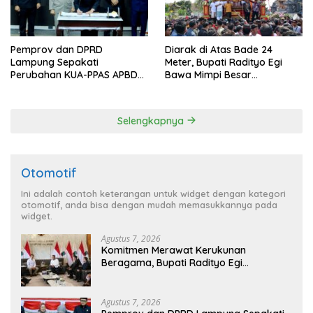
Pemprov dan DPRD
Diarak di Atas Bade 24
Lampung Sepakati
Meter, Bupati Radityo Egi
Perubahan KUA-PPAS APBD
Bawa Mimpi Besar
2026
Balinuraga Jadi ‘Penglipuran’
Kedua pada 2027
Selengkapnya
Otomotif
Ini adalah contoh keterangan untuk widget dengan kategori
otomotif, anda bisa dengan mudah memasukkannya pada
widget.
Agustus 7, 2026
Komitmen Merawat Kerukunan
Beragama, Bupati Radityo Egi
Dijadwalkan Terima Penghargaan dari
HKBP Lampung
Agustus 7, 2026