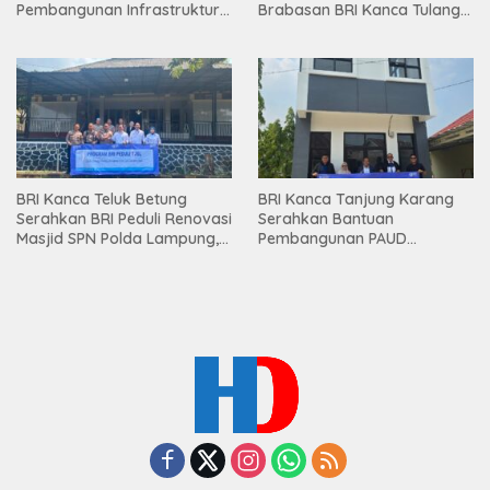
Pembangunan Infrastruktur
Brabasan BRI Kanca Tulang
Lampung
Bawang Serahkan Hadiah
Premium kepada Nasabah
Mesuji
BRI Kanca Teluk Betung
BRI Kanca Tanjung Karang
Serahkan BRI Peduli Renovasi
Serahkan Bantuan
Masjid SPN Polda Lampung,
Pembangunan PAUD
Wujud Nyata Dukungan
Mahaputra Global di Desa
terhadap Sarana Ibadah
Candimas