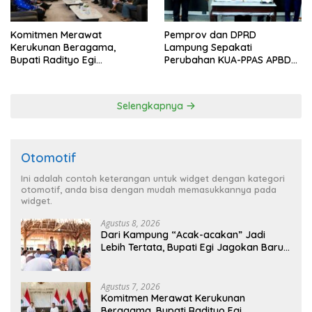
Komitmen Merawat
Pemprov dan DPRD
Kerukunan Beragama,
Lampung Sepakati
Bupati Radityo Egi
Perubahan KUA-PPAS APBD
Dijadwalkan Terima
2026
Penghargaan dari HKBP
Lampung
Selengkapnya
Otomotif
Ini adalah contoh keterangan untuk widget dengan kategori
otomotif, anda bisa dengan mudah memasukkannya pada
widget.
Agustus 8, 2026
Dari Kampung “Acak-acakan” Jadi
Lebih Tertata, Bupati Egi Jagokan Baru
Ranji Tiga Besar Desa Helau
Agustus 7, 2026
Komitmen Merawat Kerukunan
Beragama, Bupati Radityo Egi