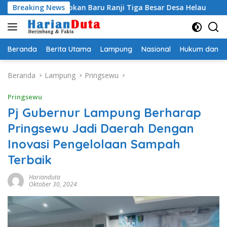
Langsung
i Jagokan Baru Ranji Tiga Besar Desa Helau
Breaking News
Komitmen M
ke
konten
Beranda
Berita Utama
Lampung
Nasional
Hukum dan Kr
Beranda
Lampung
Pringsewu
Pringsewu
Pj Gubernur Lampung Berharap
Pringsewu Jadi Daerah Dengan
Inovasi Pengelolaan Sampah
Terbaik
Harianduta
Oktober 30, 2024