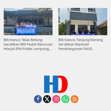
Lampung
Bawang Serahkan Hadiah
Premium kepada Nasabah
Mesuji
BRI Kanca Teluk Betung
BRI Kanca Tanjung Karang
Serahkan BRI Peduli Renovasi
Serahkan Bantuan
Masjid SPN Polda Lampung,
Pembangunan PAUD
Wujud Nyata Dukungan
Mahaputra Global di Desa
terhadap Sarana Ibadah
Candimas