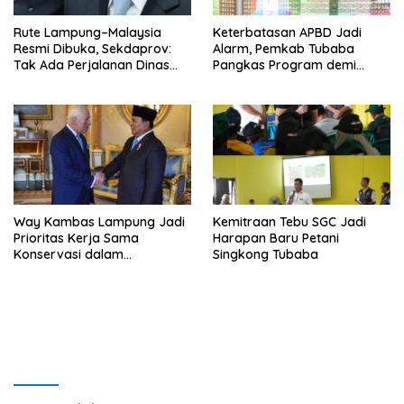
Rute Lampung–Malaysia
Keterbatasan APBD Jadi
Resmi Dibuka, Sekdaprov:
Alarm, Pemkab Tubaba
Tak Ada Perjalanan Dinas
Pangkas Program demi
pada Penerbangan
Ekonomi Rakyat
Internasional Perdana
Way Kambas Lampung Jadi
Kemitraan Tebu SGC Jadi
Prioritas Kerja Sama
Harapan Baru Petani
Konservasi dalam
Singkong Tubaba
Pertemuan Prabowo–Raja
Charles III