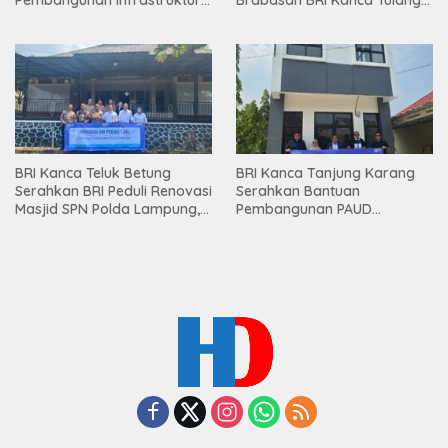
Lampung
Bawang Serahkan Hadiah
Premium kepada Nasabah
Mesuji
BRI Kanca Teluk Betung
BRI Kanca Tanjung Karang
Serahkan BRI Peduli Renovasi
Serahkan Bantuan
Masjid SPN Polda Lampung,
Pembangunan PAUD
Wujud Nyata Dukungan
Mahaputra Global di Desa
terhadap Sarana Ibadah
Candimas