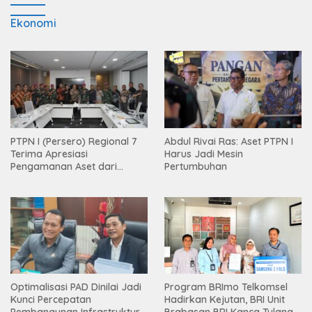
Ekonomi
PTPN I (Persero) Regional 7
Abdul Rivai Ras: Aset PTPN I
Terima Apresiasi
Harus Jadi Mesin
Pengamanan Aset dari
Pertumbuhan
Holding
Optimalisasi PAD Dinilai Jadi
Program BRImo Telkomsel
Kunci Percepatan
Hadirkan Kejutan, BRI Unit
Pembangunan Infrastruktur
Brabasan BRI Kanca Tulang