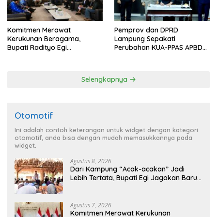
Komitmen Merawat
Pemprov dan DPRD
Kerukunan Beragama,
Lampung Sepakati
Bupati Radityo Egi
Perubahan KUA-PPAS APBD
Dijadwalkan Terima
2026
Penghargaan dari HKBP
Lampung
Selengkapnya
Otomotif
Ini adalah contoh keterangan untuk widget dengan kategori
otomotif, anda bisa dengan mudah memasukkannya pada
widget.
Agustus 8, 2026
Dari Kampung “Acak-acakan” Jadi
Lebih Tertata, Bupati Egi Jagokan Baru
Ranji Tiga Besar Desa Helau
Agustus 7, 2026
Komitmen Merawat Kerukunan