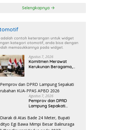
‘Penglipuran’ Kedua
Selengkapnya
pada 2027
tomotif
i adalah contoh keterangan untuk widget
ngan kategori otomotif, anda bisa dengan
dah memasukkannya pada widget.
Agustus 7, 2026
Komitmen Merawat
Kerukunan Beragama,
Bupati Radityo Egi
Dijadwalkan Terima
Penghargaan dari HKBP
Lampung
Agustus 7, 2026
Pemprov dan DPRD
Lampung Sepakati
Perubahan KUA-PPAS
APBD 2026