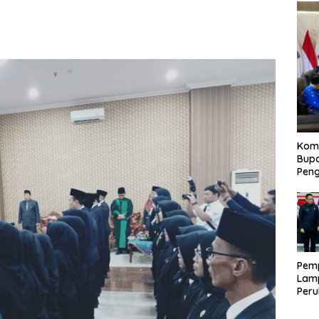
Kom
Bupa
Pen
Pem
Lam
Per
APB