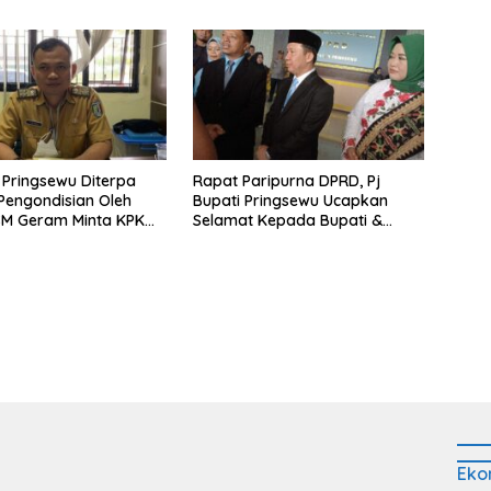
 Pringsewu Diterpa
Rapat Paripurna DPRD, Pj
engondisian Oleh
Bupati Pringsewu Ucapkan
SM Geram Minta KPK
Selamat Kepada Bupati &
Wabup Terpilih
Eko