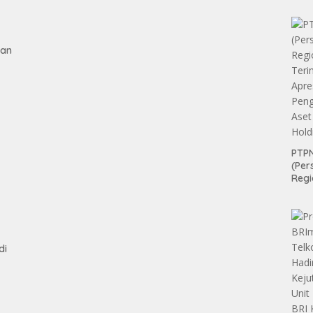
gan
tan
PTPN
(Per
Regi
Teri
Apre
Pen
Aset
Hold
di