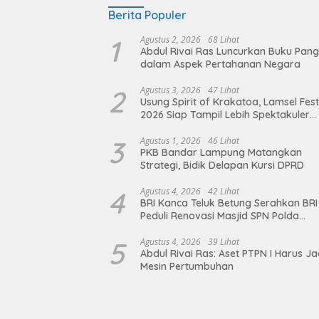
Berita Populer
1
Agustus 2, 2026
68 Lihat
Abdul Rivai Ras Luncurkan Buku Pan
dalam Aspek Pertahanan Negara
2
Agustus 3, 2026
47 Lihat
Usung Spirit of Krakatoa, Lamsel Fest
2026 Siap Tampil Lebih Spektakuler
dengan Empat Event Ikonik dan Dere
Artis Ibu Kota
3
Agustus 1, 2026
46 Lihat
PKB Bandar Lampung Matangkan
Strategi, Bidik Delapan Kursi DPRD
4
Agustus 4, 2026
42 Lihat
BRI Kanca Teluk Betung Serahkan BRI
Peduli Renovasi Masjid SPN Polda
Lampung, Wujud Nyata Dukungan
terhadap Sarana Ibadah
5
Agustus 4, 2026
39 Lihat
Abdul Rivai Ras: Aset PTPN I Harus Ja
Mesin Pertumbuhan