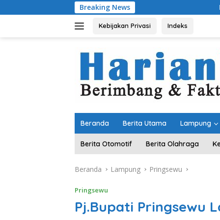
Langsung
Breaking News
Komitmen Merawat 
ke
konten
Kebijakan Privasi
Indeks
Beranda
Berita Utama
Lampung
Berita Otomotif
Berita Olahraga
K
Beranda
Lampung
Pringsewu
Pringsewu
Pj.Bupati Pringsewu 