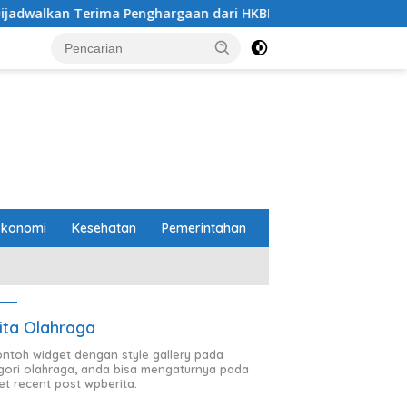
a Penghargaan dari HKBP Lampung
Pemprov dan DPRD L
Ekonomi
Kesehatan
Pemerintahan
ita Olahraga
contoh widget dengan style gallery pada
gori olahraga, anda bisa mengaturnya pada
et recent post wpberita.