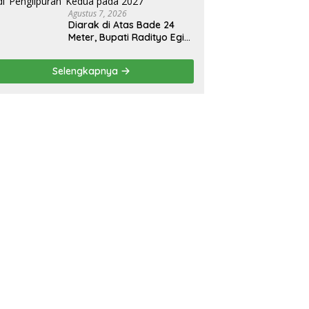
Agustus 7, 2026
Diarak di Atas Bade 24
Meter, Bupati Radityo Egi
Bawa Mimpi Besar
Balinuraga Jadi
Selengkapnya
‘Penglipuran’ Kedua pada
2027