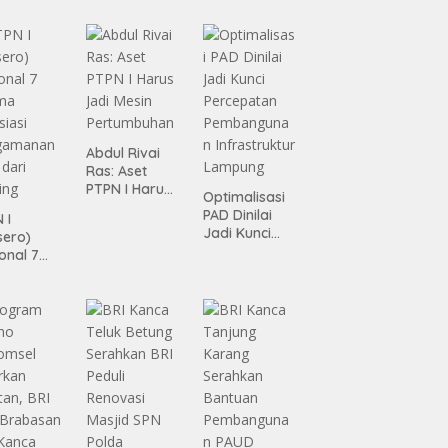
Abdul Rivai
Ras: Aset
PTPN I Harus
Optimalisasi
Jadi Mesin
PAD Dinilai
 I
Pertumbuhan
Jadi Kunci
sero)
Percepatan
onal 7
Pembanguna
ma
n
siasi
Infrastruktur
gamanan
Lampung
 dari
ing