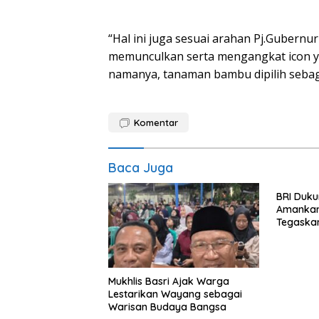
“Hal ini juga sesuai arahan Pj.Guber
memunculkan serta mengangkat icon ya
namanya, tanaman bambu dipilih sebaga
Komentar
Baca Juga
BRI Duku
Amankan 
Tegaska
Toleranc
Mukhlis Basri Ajak Warga
Lestarikan Wayang sebagai
Warisan Budaya Bangsa