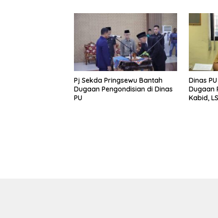
Pj Sekda Pringsewu Bantah
Dinas PU
Dugaan Pengondisian di Dinas
Dugaan P
PU
Kabid, L
Turun