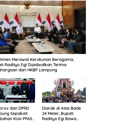
itmen Merawat Kerukunan Beragama,
ti Radityo Egi Dijadwalkan Terima
ghargaan dari HKBP Lampung
prov dan DPRD
Diarak di Atas Bade
pung Sepakati
24 Meter, Bupati
ubahan KUA-PPAS
Radityo Egi Bawa
D 2026
Mimpi Besar
Balinuraga Jadi