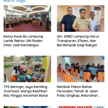
Baca Juga
Ketua Kwarda Lampung
Giri: APBD Lampung Harus
Lantik Rektor UIN Raden
Transparan, Efisien, dan
Intan Jadi Kamabigus
Berdampak bagi Rakyat
TPS Beringin Jaya Kemiling
Rembuk Pekon Bahas
Overload, Warga Keluhkan
Persoalan Tanah di Jalan
Bau hingga Ancaman Banjir
Pulau Singkap, Kelurahan
Sukabumi Belum Hasilkan
Kesepakatan