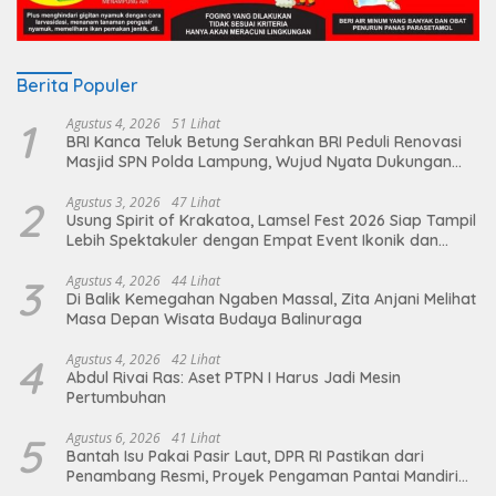
Berita Populer
1
Agustus 4, 2026
51 Lihat
BRI Kanca Teluk Betung Serahkan BRI Peduli Renovasi
Masjid SPN Polda Lampung, Wujud Nyata Dukungan
terhadap Sarana Ibadah
2
Agustus 3, 2026
47 Lihat
Usung Spirit of Krakatoa, Lamsel Fest 2026 Siap Tampil
Lebih Spektakuler dengan Empat Event Ikonik dan
Deretan Artis Ibu Kota
3
Agustus 4, 2026
44 Lihat
Di Balik Kemegahan Ngaben Massal, Zita Anjani Melihat
Masa Depan Wisata Budaya Balinuraga
4
Agustus 4, 2026
42 Lihat
Abdul Rivai Ras: Aset PTPN I Harus Jadi Mesin
Pertumbuhan
5
Agustus 6, 2026
41 Lihat
Bantah Isu Pakai Pasir Laut, DPR RI Pastikan dari
Penambang Resmi, Proyek Pengaman Pantai Mandiri
Sejati Sudah Sesuai Spesifikasi