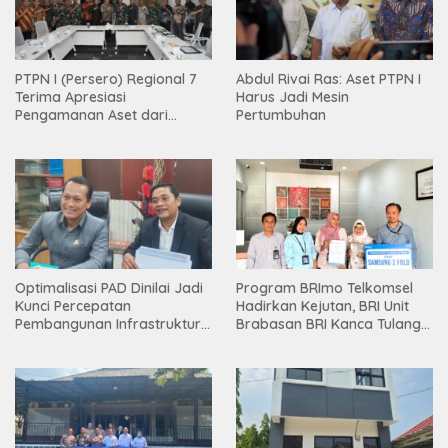
PTPN I (Persero) Regional 7
Abdul Rivai Ras: Aset PTPN I
Terima Apresiasi
Harus Jadi Mesin
Pengamanan Aset dari
Pertumbuhan
Holding
Optimalisasi PAD Dinilai Jadi
Program BRImo Telkomsel
Kunci Percepatan
Hadirkan Kejutan, BRI Unit
Pembangunan Infrastruktur
Brabasan BRI Kanca Tulang
Lampung
Bawang Serahkan Hadiah
Premium kepada Nasabah
Mesuji