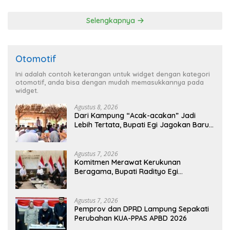
Penghargaan dari HKBP
Lampung
Selengkapnya
Otomotif
Ini adalah contoh keterangan untuk widget dengan kategori
otomotif, anda bisa dengan mudah memasukkannya pada
widget.
Agustus 8, 2026
Dari Kampung “Acak-acakan” Jadi
Lebih Tertata, Bupati Egi Jagokan Baru
Ranji Tiga Besar Desa Helau
Agustus 7, 2026
Komitmen Merawat Kerukunan
Beragama, Bupati Radityo Egi
Dijadwalkan Terima Penghargaan dari
HKBP Lampung
Agustus 7, 2026
Pemprov dan DPRD Lampung Sepakati
Perubahan KUA-PPAS APBD 2026