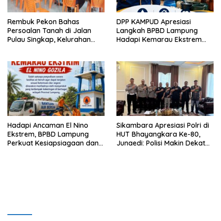
Rembuk Pekon Bahas
DPP KAMPUD Apresiasi
Persoalan Tanah di Jalan
Langkah BPBD Lampung
Pulau Singkap, Kelurahan
Hadapi Kemarau Ekstrem
Sukabumi Belum Hasilkan
Lewat Program Bantuan Air
Kesepakatan
Bersih
Hadapi Ancaman El Nino
Sikambara Apresiasi Polri di
Ekstrem, BPBD Lampung
HUT Bhayangkara Ke-80,
Perkuat Kesiapsiagaan dan
Junaedi: Polisi Makin Dekat
Distribusi Air Bersih
dengan Masyarakat