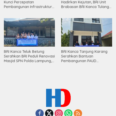
Kunci Percepatan
Hadirkan Kejutan, BRI Unit
Pembangunan Infrastruktur
Brabasan BRI Kanca Tulang
Lampung
Bawang Serahkan Hadiah
Premium kepada Nasabah
Mesuji
BRI Kanca Teluk Betung
BRI Kanca Tanjung Karang
Serahkan BRI Peduli Renovasi
Serahkan Bantuan
Masjid SPN Polda Lampung,
Pembangunan PAUD
Wujud Nyata Dukungan
Mahaputra Global di Desa
terhadap Sarana Ibadah
Candimas