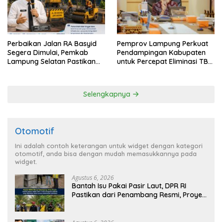
Perbaikan Jalan RA Basyid
Pemprov Lampung Perkuat
Segera Dimulai, Pemkab
Pendampingan Kabupaten
Lampung Selatan Pastikan
untuk Percepat Eliminasi TBC
Mobilitas Warga Lebih Aman
di Tanggamus
dan Nyaman
Selengkapnya
Otomotif
Ini adalah contoh keterangan untuk widget dengan kategori
otomotif, anda bisa dengan mudah memasukkannya pada
widget.
Agustus 6, 2026
Bantah Isu Pakai Pasir Laut, DPR RI
Pastikan dari Penambang Resmi, Proyek
Pengaman Pantai Mandiri Sejati Sudah
Sesuai Spesifikasi