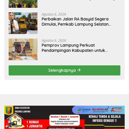
Pengaman Pantai Mandiri Sejati Sudah
Sesuai Spesifikasi
Agustus 6, 2026
Perbaikan Jalan RA Basyid Segera
Dimulai, Pemkab Lampung Selatan
Pastikan Mobilitas Warga Lebih Aman
dan Nyaman
Agustus 6, 2026
Pemprov Lampung Perkuat
Pendampingan Kabupaten untuk
Percepat Eliminasi TBC di Tanggamus
Selengkapnya