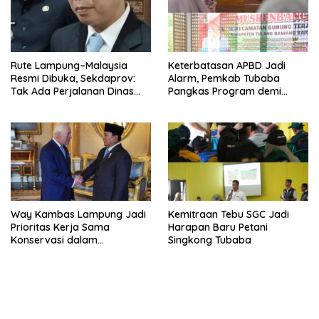
Rute Lampung–Malaysia
Keterbatasan APBD Jadi
Resmi Dibuka, Sekdaprov:
Alarm, Pemkab Tubaba
Tak Ada Perjalanan Dinas
Pangkas Program demi
pada Penerbangan
Ekonomi Rakyat
Internasional Perdana
Way Kambas Lampung Jadi
Kemitraan Tebu SGC Jadi
Prioritas Kerja Sama
Harapan Baru Petani
Konservasi dalam
Singkong Tubaba
Pertemuan Prabowo–Raja
Charles III