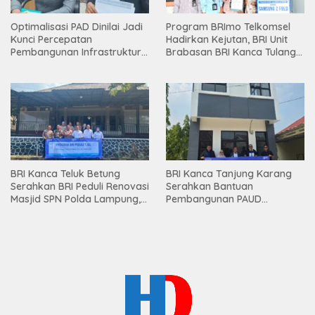
Optimalisasi PAD Dinilai Jadi
Program BRImo Telkomsel
Kunci Percepatan
Hadirkan Kejutan, BRI Unit
Pembangunan Infrastruktur
Brabasan BRI Kanca Tulang
Lampung
Bawang Serahkan Hadiah
Premium kepada Nasabah
Mesuji
BRI Kanca Teluk Betung
BRI Kanca Tanjung Karang
Serahkan BRI Peduli Renovasi
Serahkan Bantuan
Masjid SPN Polda Lampung,
Pembangunan PAUD
Wujud Nyata Dukungan
Mahaputra Global di Desa
terhadap Sarana Ibadah
Candimas