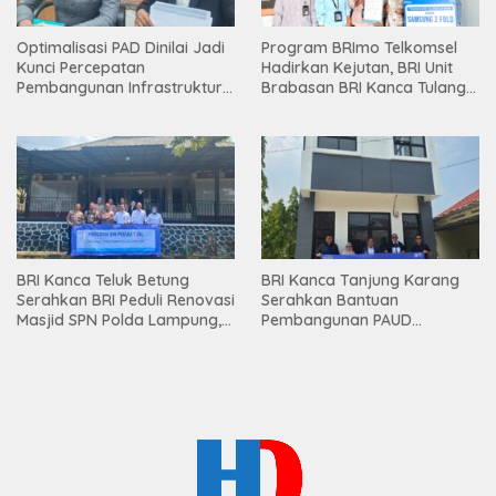
Optimalisasi PAD Dinilai Jadi
Program BRImo Telkomsel
Kunci Percepatan
Hadirkan Kejutan, BRI Unit
Pembangunan Infrastruktur
Brabasan BRI Kanca Tulang
Lampung
Bawang Serahkan Hadiah
Premium kepada Nasabah
Mesuji
BRI Kanca Teluk Betung
BRI Kanca Tanjung Karang
Serahkan BRI Peduli Renovasi
Serahkan Bantuan
Masjid SPN Polda Lampung,
Pembangunan PAUD
Wujud Nyata Dukungan
Mahaputra Global di Desa
terhadap Sarana Ibadah
Candimas