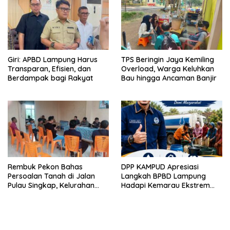
Giri: APBD Lampung Harus
TPS Beringin Jaya Kemiling
Transparan, Efisien, dan
Overload, Warga Keluhkan
Berdampak bagi Rakyat
Bau hingga Ancaman Banjir
Rembuk Pekon Bahas
DPP KAMPUD Apresiasi
Persoalan Tanah di Jalan
Langkah BPBD Lampung
Pulau Singkap, Kelurahan
Hadapi Kemarau Ekstrem
Sukabumi Belum Hasilkan
Lewat Program Bantuan Air
Kesepakatan
Bersih