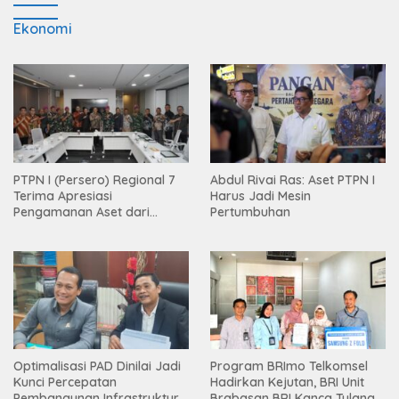
Ekonomi
PTPN I (Persero) Regional 7
Abdul Rivai Ras: Aset PTPN I
Terima Apresiasi
Harus Jadi Mesin
Pengamanan Aset dari
Pertumbuhan
Holding
Optimalisasi PAD Dinilai Jadi
Program BRImo Telkomsel
Kunci Percepatan
Hadirkan Kejutan, BRI Unit
Pembangunan Infrastruktur
Brabasan BRI Kanca Tulang