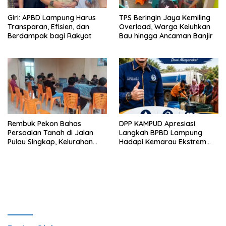
Giri: APBD Lampung Harus
TPS Beringin Jaya Kemiling
Transparan, Efisien, dan
Overload, Warga Keluhkan
Berdampak bagi Rakyat
Bau hingga Ancaman Banjir
Rembuk Pekon Bahas
DPP KAMPUD Apresiasi
Persoalan Tanah di Jalan
Langkah BPBD Lampung
Pulau Singkap, Kelurahan
Hadapi Kemarau Ekstrem
Sukabumi Belum Hasilkan
Lewat Program Bantuan Air
Kesepakatan
Bersih