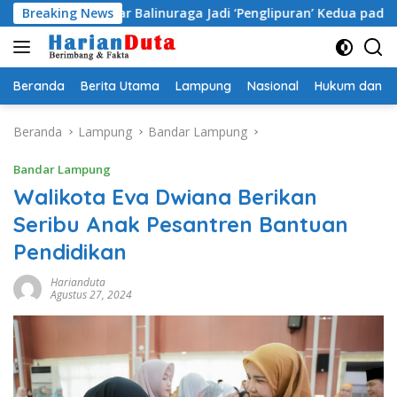
Langsung
mpi Besar Balinuraga Jadi ‘Penglipuran’ Kedua pada 2027
Breaking News
ke
konten
Beranda
Berita Utama
Lampung
Nasional
Hukum dan Kr
Beranda
Lampung
Bandar Lampung
Bandar Lampung
Walikota Eva Dwiana Berikan
Seribu Anak Pesantren Bantuan
Pendidikan
Harianduta
Agustus 27, 2024