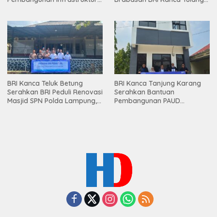
Lampung
Bawang Serahkan Hadiah
Premium kepada Nasabah
Mesuji
BRI Kanca Teluk Betung
BRI Kanca Tanjung Karang
Serahkan BRI Peduli Renovasi
Serahkan Bantuan
Masjid SPN Polda Lampung,
Pembangunan PAUD
Wujud Nyata Dukungan
Mahaputra Global di Desa
terhadap Sarana Ibadah
Candimas