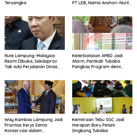
Tersangka
PT LEB, Nama Anshori–Nuril
Diseret
Rute Lampung–Malaysia
Keterbatasan APBD Jadi
Resmi Dibuka, Sekdaprov:
Alarm, Pemkab Tubaba
Tak Ada Perjalanan Dinas
Pangkas Program demi
pada Penerbangan
Ekonomi Rakyat
Internasional Perdana
Way Kambas Lampung Jadi
Kemitraan Tebu SGC Jadi
Prioritas Kerja Sama
Harapan Baru Petani
Konservasi dalam
Singkong Tubaba
Pertemuan Prabowo–Raja