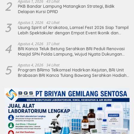
2
Agustus 1, 2026
43 Lihat
PKB Bandar Lampung Matangkan Strategi, Bidik
Delapan Kursi DPRD
3
Agustus 3, 2026
42 Lihat
Usung Spirit of Krakatoa, Lamsel Fest 2026 Siap Tampil
Lebih Spektakuler dengan Empat Event Ikonik dan
Deretan Artis Ibu Kota
4
Agustus 4, 2026
37 Lihat
BRI Kanca Teluk Betung Serahkan BRI Peduli Renovasi
Masjid SPN Polda Lampung, Wujud Nyata Dukungan
terhadap Sarana Ibadah
5
Agustus 4, 2026
34 Lihat
Program BRImo Telkomsel Hadirkan Kejutan, BRI Unit
Brabasan BRI Kanca Tulang Bawang Serahkan Hadiah
Premium kepada Nasabah Mesuji