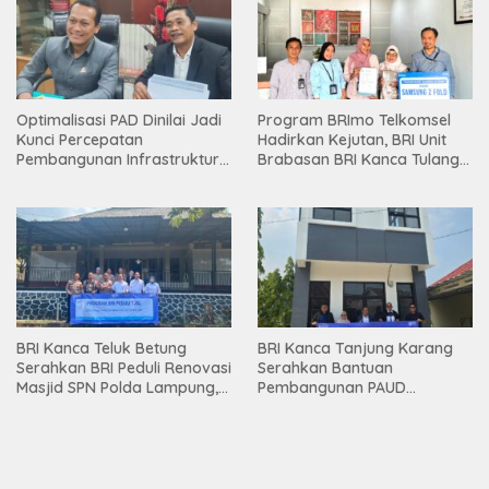
Optimalisasi PAD Dinilai Jadi
Program BRImo Telkomsel
Kunci Percepatan
Hadirkan Kejutan, BRI Unit
Pembangunan Infrastruktur
Brabasan BRI Kanca Tulang
Lampung
Bawang Serahkan Hadiah
Premium kepada Nasabah
Mesuji
BRI Kanca Teluk Betung
BRI Kanca Tanjung Karang
Serahkan BRI Peduli Renovasi
Serahkan Bantuan
Masjid SPN Polda Lampung,
Pembangunan PAUD
Wujud Nyata Dukungan
Mahaputra Global di Desa
terhadap Sarana Ibadah
Candimas