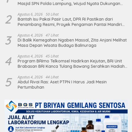
Masjid SPN Polda Lampung, Wujud Nyata Dukungan
terhadap Sarana Ibadah
2
Agustus 6, 2026
50 Lihat
Bantah Isu Pakai Pasir Laut, DPR RI Pastikan dari
Penambang Resmi, Proyek Pengaman Pantai Mandiri
Sejati Sudah Sesuai Spesifikasi
3
Agustus 4, 2026
47 Lihat
Di Balik Kemegahan Ngaben Massal, Zita Anjani Melihat
Masa Depan Wisata Budaya Balinuraga
4
Agustus 4, 2026
45 Lihat
Program BRImo Telkomsel Hadirkan Kejutan, BRI Unit
Brabasan BRI Kanca Tulang Bawang Serahkan Hadiah
Premium kepada Nasabah Mesuji
5
Agustus 4, 2026
44 Lihat
Abdul Rivai Ras: Aset PTPN I Harus Jadi Mesin
Pertumbuhan