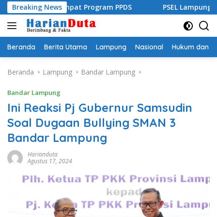
Langsung
 Buka Empat Program PPDS
Breaking News
PSEL Lampung Raya Disiapka
ke
konten
Beranda
Berita Utama
Lampung
Nasional
Hukum dan Kr
Beranda
Lampung
Bandar Lampung
Bandar Lampung
Ini Reaksi Pj Gubernur Samsudin
Soal Dugaan Bullying SMAN 3
Bandar Lampung
Harianduta
Agustus 17, 2024