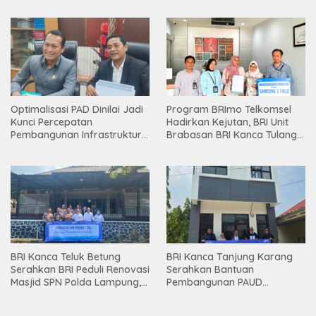
Optimalisasi PAD Dinilai Jadi
Program BRImo Telkomsel
Kunci Percepatan
Hadirkan Kejutan, BRI Unit
Pembangunan Infrastruktur
Brabasan BRI Kanca Tulang
Lampung
Bawang Serahkan Hadiah
Premium kepada Nasabah
Mesuji
BRI Kanca Teluk Betung
BRI Kanca Tanjung Karang
Serahkan BRI Peduli Renovasi
Serahkan Bantuan
Masjid SPN Polda Lampung,
Pembangunan PAUD
Wujud Nyata Dukungan
Mahaputra Global di Desa
terhadap Sarana Ibadah
Candimas