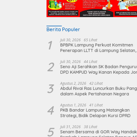
Berita Populer
1
Juli 30, 2026
65 Lihat
BPBPK Lampung Perkuat Komitmen
Penerapan LLTT di Lampung Selatan,
Langkah Nyata Wujudkan Sanitasi A
dan Berkelanjutan
2
Juli 30, 2026
44 Lihat
Seno Aji Serahkan SK Badan Penguru
DPD KAMPUD Way Kanan Kepada Jo
Hendra
3
Agustus 2, 2026
42 Lihat
Abdul Rivai Ras Luncurkan Buku Pan
dalam Aspek Pertahanan Negara
4
Agustus 1, 2026
41 Lihat
PKB Bandar Lampung Matangkan
Strategi, Bidik Delapan Kursi DPRD
5
Juli 31, 2026
38 Lihat
Senam Bersama di GOR Way Handak