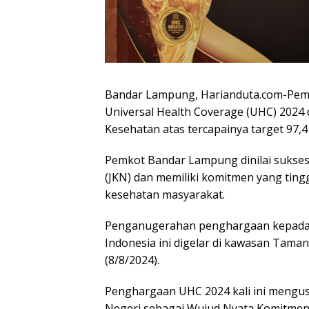
Bandar Lampung, Harianduta.com-Pe
Universal Health Coverage (UHC) 2024 
Kesehatan atas tercapainya target 97,
Pemkot Bandar Lampung dinilai sukse
(JKN) dan memiliki komitmen yang ting
kesehatan masyarakat.
Penganugerahan penghargaan kepada k
Indonesia ini digelar di kawasan Taman
(8/8/2024).
Penghargaan UHC 2024 kali ini mengu
Negeri sebagai Wujud Nyata Komitme