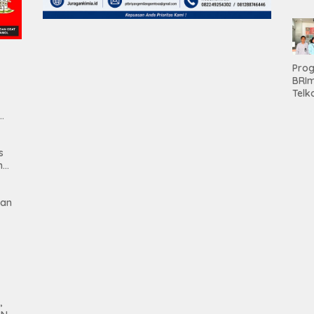
Apre
Pen
Aset
Hold
Pro
BRI
Telk
Hadi
Keju
man
Unit
Brab
s
Kanc
n
Baw
Ser
Had
gan
Pre
kep
Nas
Mesu
,