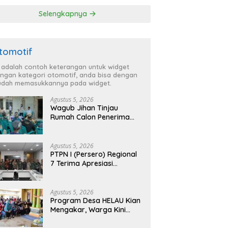
Selengkapnya
tomotif
i adalah contoh keterangan untuk widget
ngan kategori otomotif, anda bisa dengan
dah memasukkannya pada widget.
Agustus 5, 2026
Wagub Jihan Tinjau
Rumah Calon Penerima
BSPS, Dorong Peningkatan
Kualitas Hunian Warga
dan Serap Aspirasi
Agustus 5, 2026
Masyarakat
PTPN I (Persero) Regional
7 Terima Apresiasi
Pengamanan Aset dari
Holding
Agustus 5, 2026
Program Desa HELAU Kian
Mengakar, Warga Kini
Rasakan Perubahan Nyata