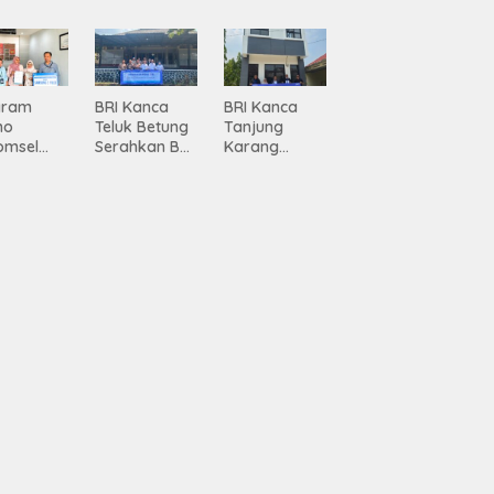
siasi
Pertumbuhan
Pembanguna
gamanan
n
 dari
Infrastruktur
ing
Lampung
gram
BRI Kanca
BRI Kanca
mo
Teluk Betung
Tanjung
omsel
Serahkan BRI
Karang
rkan
Peduli
Serahkan
tan, BRI
Renovasi
Bantuan
Masjid SPN
Pembanguna
asan BRI
Polda
n PAUD
a Tulang
Lampung,
Mahaputra
ang
Wujud Nyata
Global di
ahkan
Dukungan
Desa
iah
terhadap
Candimas
mium
Sarana
ada
Ibadah
abah
ji