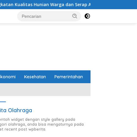
Hunian Warga dan Serap Aspirasi Masyarakat
PTPN I (P
Ekonomi
Kesehatan
Pemerintahan
ita Olahraga
contoh widget dengan style gallery pada
gori olahraga, anda bisa mengaturnya pada
et recent post wpberita.