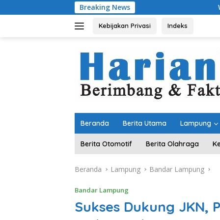
Langsung
Breaking News
Wagub Jihan Tinj
ke
konten
Kebijakan Privasi
Indeks
Beranda
Berita Utama
Lampung
Berita Otomotif
Berita Olahraga
K
Beranda
Lampung
Bandar Lampung
Bandar Lampung
Sukses Dukung JKN,