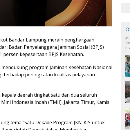
O
In
mkot Bandar Lampung meraih penghargaan
de
dari Badan Penyelanggara Jaminan Sosial (BPJS)
mu
41 persen kepesertaan BPJS Kesehatan.
s mendukung program Jaminan Kesehatan Nasional
gi terhadap peningkatan kualitas pelayanan
epala daerah tingkat satu dan dua seluruh
 Mini Indonesia Indah (TMII), Jakarta Timur, Kamis
sung tema “Satu Dekade Program JKN-KIS untuk
n Pemerintah Daerah dalam Memberikan