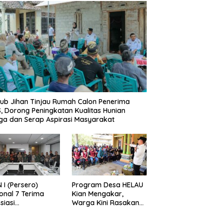
b Jihan Tinjau Rumah Calon Penerima
, Dorong Peningkatan Kualitas Hunian
a dan Serap Aspirasi Masyarakat
 I (Persero)
Program Desa HELAU
onal 7 Terima
Kian Mengakar,
siasi
Warga Kini Rasakan
gamanan Aset
Perubahan Nyata
 Holding