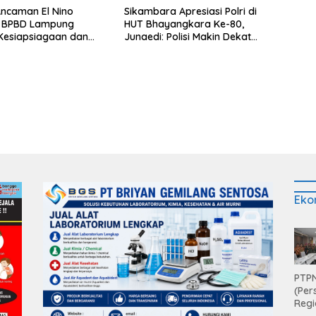
ncaman El Nino
Sikambara Apresiasi Polri di
, BPBD Lampung
HUT Bhayangkara Ke-80,
Kesiapsiagaan dan
Junaedi: Polisi Makin Dekat
i Air Bersih
dengan Masyarakat
Eko
PTPN
(Per
Regi
Teri