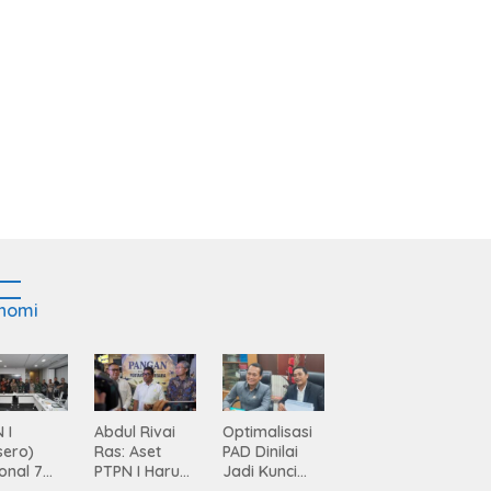
nomi
 I
Abdul Rivai
Optimalisasi
sero)
Ras: Aset
PAD Dinilai
onal 7
PTPN I Harus
Jadi Kunci
ma
Jadi Mesin
Percepatan