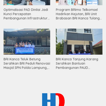
Optimalisasi PAD Dinilai Jadi
Program BRImo Telkomsel
Kunci Percepatan
Hadirkan Kejutan, BRI Unit
Pembangunan Infrastruktur
Brabasan BRI Kanca Tulang
Lampung
Bawang Serahkan Hadiah
Premium kepada Nasabah
Mesuji
BRI Kanca Teluk Betung
BRI Kanca Tanjung Karang
Serahkan BRI Peduli Renovasi
Serahkan Bantuan
Masjid SPN Polda Lampung,
Pembangunan PAUD
Wujud Nyata Dukungan
Mahaputra Global di Desa
terhadap Sarana Ibadah
Candimas