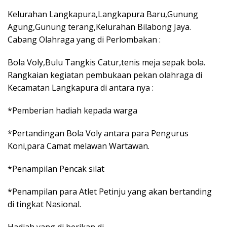
Kelurahan Langkapura,Langkapura Baru,Gunung
Agung,Gunung terang,Kelurahan Bilabong Jaya.
Cabang Olahraga yang di Perlombakan :
Bola Voly,Bulu Tangkis Catur,tenis meja sepak bola.
Rangkaian kegiatan pembukaan pekan olahraga di
Kecamatan Langkapura di antara nya :
*Pemberian hadiah kepada warga
*Pertandingan Bola Voly antara para Pengurus
Koni,para Camat melawan Wartawan.
*Penampilan Pencak silat
*Penampilan para Atlet Petinju yang akan bertanding
di tingkat Nasional.
Hadiah yang di berikan di