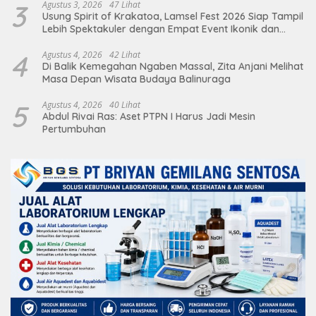
3
Agustus 3, 2026
47 Lihat
Usung Spirit of Krakatoa, Lamsel Fest 2026 Siap Tampil
Lebih Spektakuler dengan Empat Event Ikonik dan
Deretan Artis Ibu Kota
4
Agustus 4, 2026
42 Lihat
Di Balik Kemegahan Ngaben Massal, Zita Anjani Melihat
Masa Depan Wisata Budaya Balinuraga
5
Agustus 4, 2026
40 Lihat
Abdul Rivai Ras: Aset PTPN I Harus Jadi Mesin
Pertumbuhan