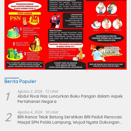
Berita Populer
1
Agustus 2, 2026
72 Lihat
Abdul Rivai Ras Luncurkan Buku Pangan dalam Aspek
Pertahanan Negara
2
Agustus 4, 2026
50 Lihat
BRI Kanca Teluk Betung Serahkan BRI Peduli Renovasi
Masjid SPN Polda Lampung, Wujud Nyata Dukungan
terhadap Sarana Ibadah