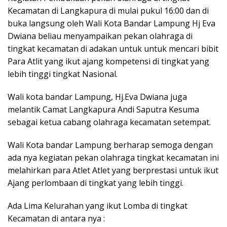
Kecamatan di Langkapura di mulai pukul 16:00 dan di
buka langsung oleh Wali Kota Bandar Lampung Hj Eva
Dwiana beliau menyampaikan pekan olahraga di
tingkat kecamatan di adakan untuk untuk mencari bibit
Para Atlit yang ikut ajang kompetensi di tingkat yang
lebih tinggi tingkat Nasional.
Wali kota bandar Lampung, Hj.Eva Dwiana juga
melantik Camat Langkapura Andi Saputra Kesuma
sebagai ketua cabang olahraga kecamatan setempat.
Wali Kota bandar Lampung berharap semoga dengan
ada nya kegiatan pekan olahraga tingkat kecamatan ini
melahirkan para Atlet Atlet yang berprestasi untuk ikut
Ajang perlombaan di tingkat yang lebih tinggi.
Ada Lima Kelurahan yang ikut Lomba di tingkat
Kecamatan di antara nya :