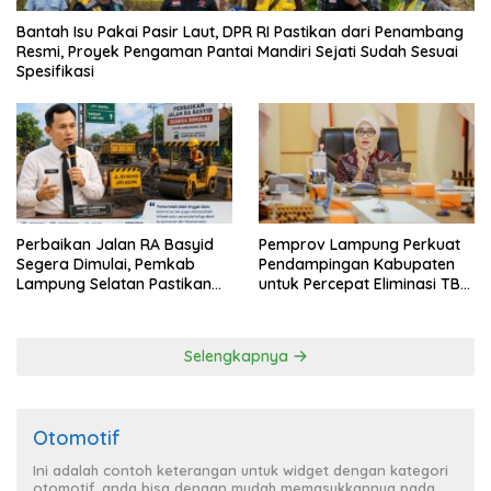
Bantah Isu Pakai Pasir Laut, DPR RI Pastikan dari Penambang
Resmi, Proyek Pengaman Pantai Mandiri Sejati Sudah Sesuai
Spesifikasi
Perbaikan Jalan RA Basyid
Pemprov Lampung Perkuat
Segera Dimulai, Pemkab
Pendampingan Kabupaten
Lampung Selatan Pastikan
untuk Percepat Eliminasi TBC
Mobilitas Warga Lebih Aman
di Tanggamus
dan Nyaman
Selengkapnya
Otomotif
Ini adalah contoh keterangan untuk widget dengan kategori
otomotif, anda bisa dengan mudah memasukkannya pada