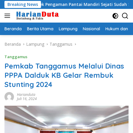
Langsung
oyek Pengaman Pantai Mandiri Sejati Sudah Sesuai Spesifikasi
Breaking News
ke
konten
Beranda
Berita Utama
Lampung
Nasional
Hukum dan Kr
Beranda
Lampung
Tanggamus
Tanggamus
Pemkab Tanggamus Melalui Dinas
PPPA Dalduk KB Gelar Rembuk
Stunting 2024
Harianduta
Juli 16, 2024