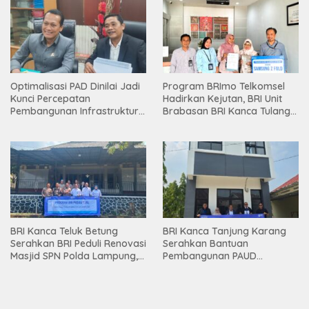
Optimalisasi PAD Dinilai Jadi
Program BRImo Telkomsel
Kunci Percepatan
Hadirkan Kejutan, BRI Unit
Pembangunan Infrastruktur
Brabasan BRI Kanca Tulang
Lampung
Bawang Serahkan Hadiah
Premium kepada Nasabah
Mesuji
BRI Kanca Teluk Betung
BRI Kanca Tanjung Karang
Serahkan BRI Peduli Renovasi
Serahkan Bantuan
Masjid SPN Polda Lampung,
Pembangunan PAUD
Wujud Nyata Dukungan
Mahaputra Global di Desa
terhadap Sarana Ibadah
Candimas