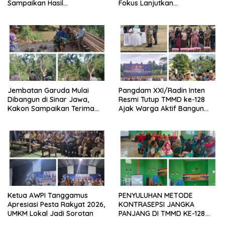
Sampaikan Hasil
Fokus Lanjutkan
Pembahasan
Pembangunan dan
Pelayanan Dasar
Jembatan Garuda Mulai
Pangdam XXI/Radin Inten
Dibangun di Sinar Jawa,
Resmi Tutup TMMD ke-128
Kakon Sampaikan Terima
Ajak Warga Aktif Bangun
Kasih kepada Presiden
Desa
Prabowo
Ketua AWPI Tanggamus
PENYULUHAN METODE
Apresiasi Pesta Rakyat 2026,
KONTRASEPSI JANGKA
UMKM Lokal Jadi Sorotan
PANJANG DI TMMD KE-128
KODIM 0424/TANGGAMUS