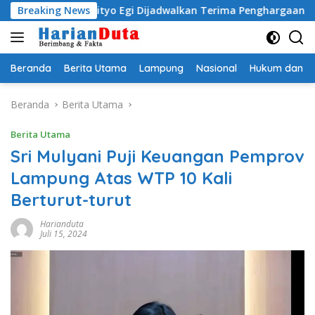
Langsung
 Radityo Egi Dijadwalkan Terima Penghargaan dari HKBP La
Breaking News
ke
konten
Beranda
Berita Utama
Lampung
Nasional
Hukum dan Kr
Beranda
Berita Utama
Berita Utama
Sri Mulyani Puji Keuangan Pemprov
Lampung Atas WTP 10 Kali
Berturut-turut
Harianduta
Juli 15, 2024