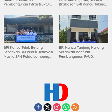
Pembangunan Infrastruktur
Brabasan BRI Kanca Tulang
Lampung
Bawang Serahkan Hadiah
Premium kepada Nasabah
Mesuji
BRI Kanca Teluk Betung
BRI Kanca Tanjung Karang
Serahkan BRI Peduli Renovasi
Serahkan Bantuan
Masjid SPN Polda Lampung,
Pembangunan PAUD
Wujud Nyata Dukungan
Mahaputra Global di Desa
terhadap Sarana Ibadah
Candimas