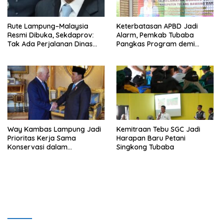
Rute Lampung–Malaysia
Keterbatasan APBD Jadi
Resmi Dibuka, Sekdaprov:
Alarm, Pemkab Tubaba
Tak Ada Perjalanan Dinas
Pangkas Program demi
pada Penerbangan
Ekonomi Rakyat
Internasional Perdana
Way Kambas Lampung Jadi
Kemitraan Tebu SGC Jadi
Prioritas Kerja Sama
Harapan Baru Petani
Konservasi dalam
Singkong Tubaba
Pertemuan Prabowo–Raja
Charles III