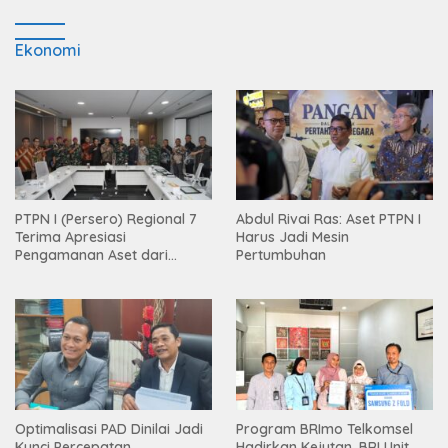
Ekonomi
PTPN I (Persero) Regional 7
Abdul Rivai Ras: Aset PTPN I
Terima Apresiasi
Harus Jadi Mesin
Pengamanan Aset dari
Pertumbuhan
Holding
Optimalisasi PAD Dinilai Jadi
Program BRImo Telkomsel
Kunci Percepatan
Hadirkan Kejutan, BRI Unit