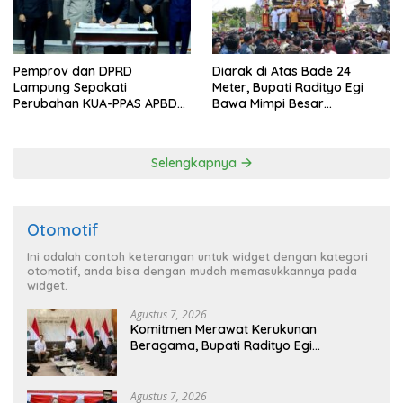
Pemprov dan DPRD
Diarak di Atas Bade 24
Lampung Sepakati
Meter, Bupati Radityo Egi
Perubahan KUA-PPAS APBD
Bawa Mimpi Besar
2026
Balinuraga Jadi ‘Penglipuran’
Kedua pada 2027
Selengkapnya
Otomotif
Ini adalah contoh keterangan untuk widget dengan kategori
otomotif, anda bisa dengan mudah memasukkannya pada
widget.
Agustus 7, 2026
Komitmen Merawat Kerukunan
Beragama, Bupati Radityo Egi
Dijadwalkan Terima Penghargaan dari
HKBP Lampung
Agustus 7, 2026