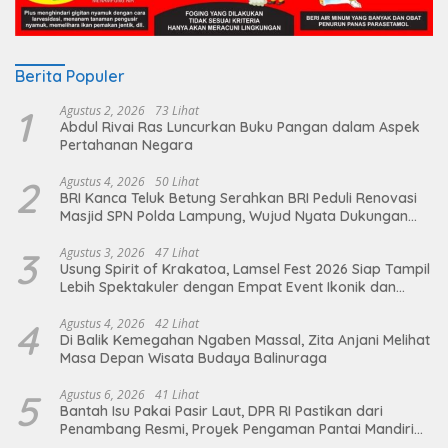
Berita Populer
1
Agustus 2, 2026
73 Lihat
Abdul Rivai Ras Luncurkan Buku Pangan dalam Aspek
Pertahanan Negara
2
Agustus 4, 2026
50 Lihat
BRI Kanca Teluk Betung Serahkan BRI Peduli Renovasi
Masjid SPN Polda Lampung, Wujud Nyata Dukungan
terhadap Sarana Ibadah
3
Agustus 3, 2026
47 Lihat
Usung Spirit of Krakatoa, Lamsel Fest 2026 Siap Tampil
Lebih Spektakuler dengan Empat Event Ikonik dan
Deretan Artis Ibu Kota
4
Agustus 4, 2026
42 Lihat
Di Balik Kemegahan Ngaben Massal, Zita Anjani Melihat
Masa Depan Wisata Budaya Balinuraga
5
Agustus 6, 2026
41 Lihat
Bantah Isu Pakai Pasir Laut, DPR RI Pastikan dari
Penambang Resmi, Proyek Pengaman Pantai Mandiri
Sejati Sudah Sesuai Spesifikasi