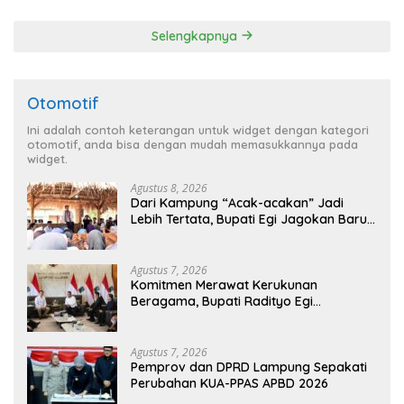
Penghargaan dari HKBP
Lampung
Selengkapnya
Otomotif
Ini adalah contoh keterangan untuk widget dengan kategori
otomotif, anda bisa dengan mudah memasukkannya pada
widget.
Agustus 8, 2026
Dari Kampung “Acak-acakan” Jadi
Lebih Tertata, Bupati Egi Jagokan Baru
Ranji Tiga Besar Desa Helau
Agustus 7, 2026
Komitmen Merawat Kerukunan
Beragama, Bupati Radityo Egi
Dijadwalkan Terima Penghargaan dari
HKBP Lampung
Agustus 7, 2026
Pemprov dan DPRD Lampung Sepakati
Perubahan KUA-PPAS APBD 2026