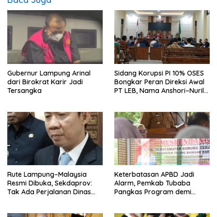
Gubernur Lampung Arinal
Sidang Korupsi PI 10% OSES
dari Birokrat Karir Jadi
Bongkar Peran Direksi Awal
Tersangka
PT LEB, Nama Anshori–Nuril
Diseret
Rute Lampung–Malaysia
Keterbatasan APBD Jadi
Resmi Dibuka, Sekdaprov:
Alarm, Pemkab Tubaba
Tak Ada Perjalanan Dinas
Pangkas Program demi
pada Penerbangan
Ekonomi Rakyat
Internasional Perdana