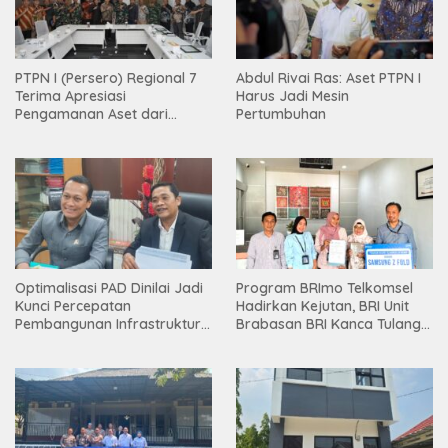
PTPN I (Persero) Regional 7
Abdul Rivai Ras: Aset PTPN I
Terima Apresiasi
Harus Jadi Mesin
Pengamanan Aset dari
Pertumbuhan
Holding
Optimalisasi PAD Dinilai Jadi
Program BRImo Telkomsel
Kunci Percepatan
Hadirkan Kejutan, BRI Unit
Pembangunan Infrastruktur
Brabasan BRI Kanca Tulang
Lampung
Bawang Serahkan Hadiah
Premium kepada Nasabah
Mesuji