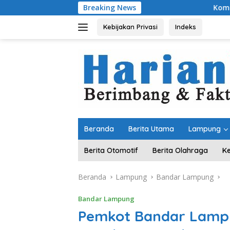
Langsung
Breaking News
Komitmen Merawat K
ke
konten
Kebijakan Privasi
Indeks
Beranda
Berita Utama
Lampung
Berita Otomotif
Berita Olahraga
K
Beranda
Lampung
Bandar Lampung
Bandar Lampung
Pemkot Bandar Lampu