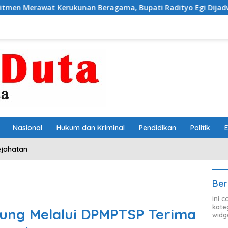
erukunan Beragama, Bupati Radityo Egi Dijadwalkan Terima 
Nasional
Hukum dan Kriminal
Pendidikan
Politik
ejahatan
Ber
Ini 
kate
ng Melalui DPMPTSP Terima
widg