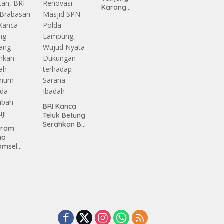
Karang
Serahkan
Bantuan
Pembanguna
n PAUD
Mahaputra
Global di
Desa
Candimas
BRI Kanca
Teluk Betung
Serahkan BRI
gram
Peduli
mo
Renovasi
omsel
Masjid SPN
rkan
Polda
tan, BRI
Lampung,
Wujud Nyata
asan BRI
Dukungan
a Tulang
terhadap
ang
Sarana
ahkan
Ibadah
iah