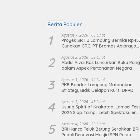
Berita Populer
1
Agustus 7, 2026
66 Lihat
Proyek SRT 3 Lampung Bernilai Rp45
Gunakan GRC, PT Brantas Abipraya
Belum Beri Tanggapan
2
Agustus 2, 2026
59 Lihat
Abdul Rivai Ras Luncurkan Buku Pan
dalam Aspek Pertahanan Negara
3
Agustus 1, 2026
45 Lihat
PKB Bandar Lampung Matangkan
Strategi, Bidik Delapan Kursi DPRD
4
Agustus 3, 2026
45 Lihat
Usung Spirit of Krakatoa, Lamsel Fest
2026 Siap Tampil Lebih Spektakuler
dengan Empat Event Ikonik dan Dere
Artis Ibu Kota
5
Agustus 4, 2026
39 Lihat
BRI Kanca Teluk Betung Serahkan BRI
Peduli Renovasi Masjid SPN Polda