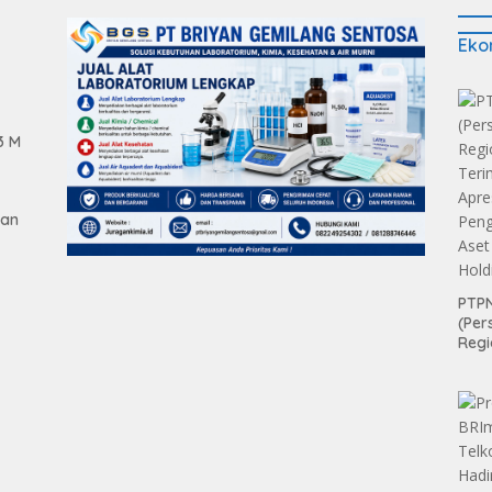
Eko
3 M
gan
PTPN
(Per
Regi
Teri
Apre
Pen
tan
Aset
Hold