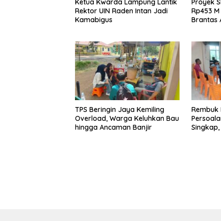
Ketua Kwarda Lampung Lantik
Proyek S
Rektor UIN Raden Intan Jadi
Rp453 M 
Kamabigus
Brantas 
Tangga
TPS Beringin Jaya Kemiling
Rembuk 
Overload, Warga Keluhkan Bau
Persoala
hingga Ancaman Banjir
Singkap,
Belum Ha