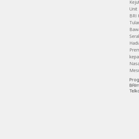
Pro
BRI
Telk
Hadi
Keju
Unit
Brab
Kanc
Baw
Ser
Had