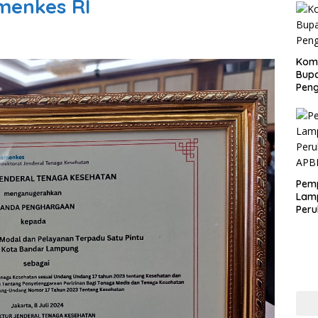
menkes RI
Kom
Bupa
Pen
Pem
Lam
Per
APB