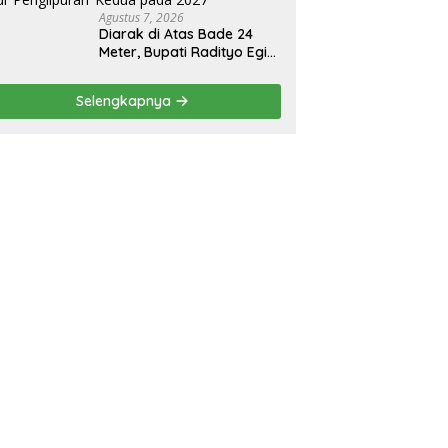
Agustus 7, 2026
Diarak di Atas Bade 24
Meter, Bupati Radityo Egi
Bawa Mimpi Besar
Balinuraga Jadi
Selengkapnya
‘Penglipuran’ Kedua pada
2027