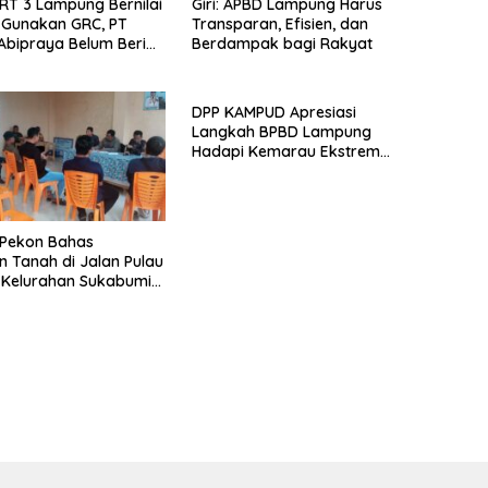
RT 3 Lampung Bernilai
Giri: APBD Lampung Harus
Gunakan GRC, PT
Transparan, Efisien, dan
Abipraya Belum Beri
Berdampak bagi Rakyat
pan
DPP KAMPUD Apresiasi
Langkah BPBD Lampung
Hadapi Kemarau Ekstrem
Lewat Program Bantuan Air
Bersih
Pekon Bahas
n Tanah di Jalan Pulau
 Kelurahan Sukabumi
silkan Kesepakatan