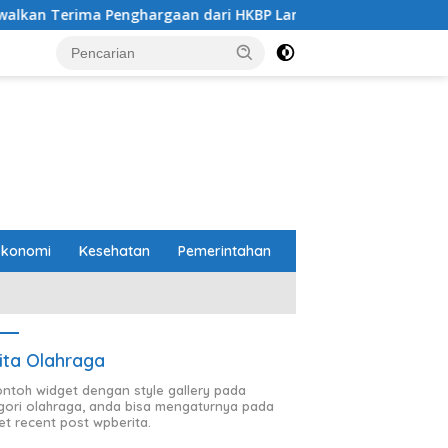
Penghargaan dari HKBP Lampung
Pemprov dan DPRD La
Ekonomi
Kesehatan
Pemerintahan
ita Olahraga
contoh widget dengan style gallery pada
gori olahraga, anda bisa mengaturnya pada
et recent post wpberita.