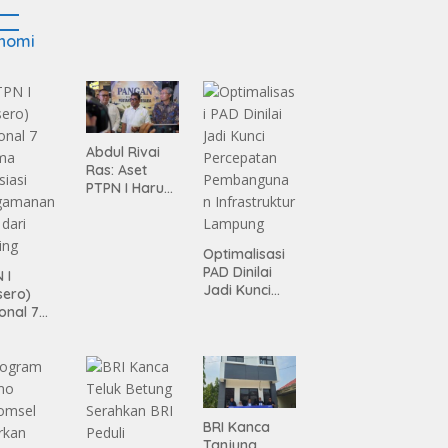
nomi
Abdul Rivai
Ras: Aset
PTPN I Harus
Jadi Mesin
Pertumbuhan
Optimalisasi
PAD Dinilai
 I
Jadi Kunci
sero)
Percepatan
onal 7
Pembanguna
ma
n
siasi
Infrastruktur
gamanan
Lampung
 dari
ing
BRI Kanca
Tanjung