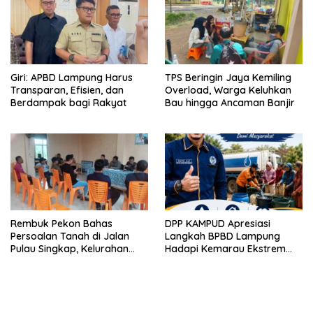
Giri: APBD Lampung Harus
TPS Beringin Jaya Kemiling
Transparan, Efisien, dan
Overload, Warga Keluhkan
Berdampak bagi Rakyat
Bau hingga Ancaman Banjir
Rembuk Pekon Bahas
DPP KAMPUD Apresiasi
Persoalan Tanah di Jalan
Langkah BPBD Lampung
Pulau Singkap, Kelurahan
Hadapi Kemarau Ekstrem
Sukabumi Belum Hasilkan
Lewat Program Bantuan Air
Kesepakatan
Bersih