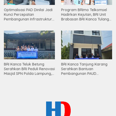
Optimalisasi PAD Dinilai Jadi
Program BRImo Telkomsel
Kunci Percepatan
Hadirkan Kejutan, BRI Unit
Pembangunan Infrastruktur
Brabasan BRI Kanca Tulang
Lampung
Bawang Serahkan Hadiah
Premium kepada Nasabah
Mesuji
BRI Kanca Teluk Betung
BRI Kanca Tanjung Karang
Serahkan BRI Peduli Renovasi
Serahkan Bantuan
Masjid SPN Polda Lampung,
Pembangunan PAUD
Wujud Nyata Dukungan
Mahaputra Global di Desa
terhadap Sarana Ibadah
Candimas