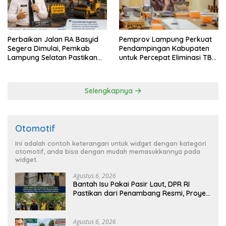
Perbaikan Jalan RA Basyid
Pemprov Lampung Perkuat
Segera Dimulai, Pemkab
Pendampingan Kabupaten
Lampung Selatan Pastikan
untuk Percepat Eliminasi TBC
Mobilitas Warga Lebih Aman
di Tanggamus
dan Nyaman
Selengkapnya
Otomotif
Ini adalah contoh keterangan untuk widget dengan kategori
otomotif, anda bisa dengan mudah memasukkannya pada
widget.
Agustus 6, 2026
Bantah Isu Pakai Pasir Laut, DPR RI
Pastikan dari Penambang Resmi, Proyek
Pengaman Pantai Mandiri Sejati Sudah
Sesuai Spesifikasi
Agustus 6, 2026