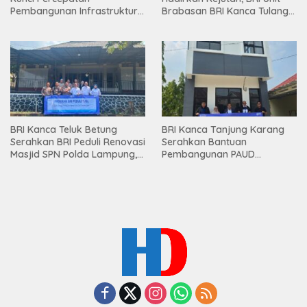
Pembangunan Infrastruktur
Brabasan BRI Kanca Tulang
Lampung
Bawang Serahkan Hadiah
Premium kepada Nasabah
Mesuji
BRI Kanca Teluk Betung
BRI Kanca Tanjung Karang
Serahkan BRI Peduli Renovasi
Serahkan Bantuan
Masjid SPN Polda Lampung,
Pembangunan PAUD
Wujud Nyata Dukungan
Mahaputra Global di Desa
terhadap Sarana Ibadah
Candimas