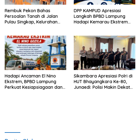
Rembuk Pekon Bahas
DPP KAMPUD Apresiasi
Persoalan Tanah di Jalan
Langkah BPBD Lampung
Pulau Singkap, Kelurahan
Hadapi Kemarau Ekstrem
Sukabumi Belum Hasilkan
Lewat Program Bantuan Air
Kesepakatan
Bersih
Hadapi Ancaman El Nino
Sikambara Apresiasi Polri di
Ekstrem, BPBD Lampung
HUT Bhayangkara Ke-80,
Perkuat Kesiapsiagaan dan
Junaedi: Polisi Makin Dekat
Distribusi Air Bersih
dengan Masyarakat