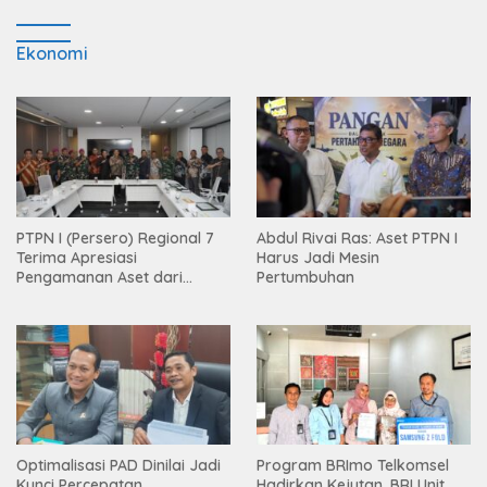
Ekonomi
PTPN I (Persero) Regional 7
Abdul Rivai Ras: Aset PTPN I
Terima Apresiasi
Harus Jadi Mesin
Pengamanan Aset dari
Pertumbuhan
Holding
Optimalisasi PAD Dinilai Jadi
Program BRImo Telkomsel
Kunci Percepatan
Hadirkan Kejutan, BRI Unit