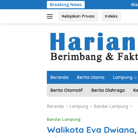
Langsung
Breaking News
Wagub Jihan Tinjau
ke
konten
Kebijakan Privasi
Indeks
Beranda
Berita Utama
Lampung
Berita Otomotif
Berita Olahraga
K
Beranda
Lampung
Bandar Lampung
Bandar Lampung
Walikota Eva Dwiana