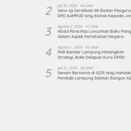
Langkah Nyata Wujudkan Sanitasi A
dan Berkelanjutan
2
Juli 30, 2026
44 Lihat
Seno Aji Serahkan SK Badan Penguru
DPD KAMPUD Way Kanan Kepada Jo
Hendra
3
Agustus 2, 2026
41 Lihat
Abdul Rivai Ras Luncurkan Buku Pan
dalam Aspek Pertahanan Negara
4
Agustus 1, 2026
40 Lihat
PKB Bandar Lampung Matangkan
Strategi, Bidik Delapan Kursi DPRD
5
Juli 31, 2026
38 Lihat
Senam Bersama di GOR Way Handak
Pemkab Lampung Selatan Bangun A
Sehat, Solid, dan Siap Berikan Pelay
Terbaik