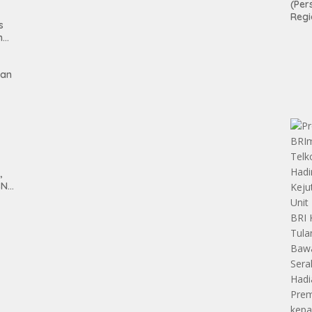
man
(Per
Regi
s
Teri
n
Apre
Pen
Aset
gan
Hold
,
SN
anan