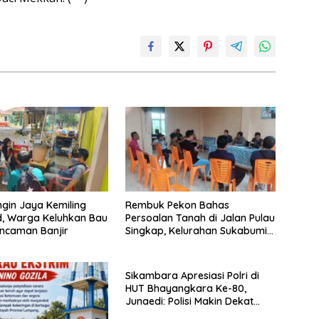
ngin Jaya Kemiling
Rembuk Pekon Bahas
d, Warga Keluhkan Bau
Persoalan Tanah di Jalan Pulau
ncaman Banjir
Singkap, Kelurahan Sukabumi
Belum Hasilkan Kesepakatan
Sikambara Apresiasi Polri di
HUT Bhayangkara Ke-80,
Junaedi: Polisi Makin Dekat
dengan Masyarakat