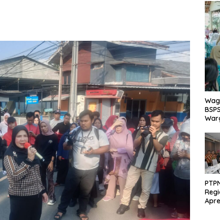
Wagu
BSPS
Warg
PTPN
Regi
Apre
Pen
dari