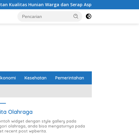
ian Warga dan Serap Aspirasi Masyarakat
PTPN I (Per
Ekonomi
Kesehatan
Pemerintahan
ita Olahraga
contoh widget dengan style gallery pada
gori olahraga, anda bisa mengaturnya pada
et recent post wpberita.