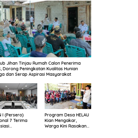
b Jihan Tinjau Rumah Calon Penerima
, Dorong Peningkatan Kualitas Hunian
a dan Serap Aspirasi Masyarakat
 I (Persero)
Program Desa HELAU
onal 7 Terima
Kian Mengakar,
siasi
Warga Kini Rasakan
gamanan Aset
Perubahan Nyata
 Holding