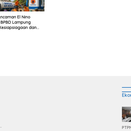
ncaman El Nino
, BPBD Lampung
Kesiapsiagaan dan
i Air Bersih
Eko
PTPN