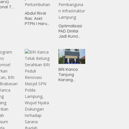
sero)
onal 7
ma
Abdul Rivai
siasi
Ras: Aset
gamanan
PTPN I Harus
Optimalisasi
 dari
Jadi Mesin
PAD Dinilai
ing
Pertumbuhan
Jadi Kunci
Percepatan
Pembanguna
n
Infrastruktur
Lampung
BRI Kanca
Tanjung
Karang
Serahkan
Bantuan
Pembanguna
n PAUD
Mahaputra
Global di
Desa
Candimas