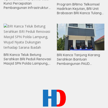
Kunci Percepatan
Program BRImo Telkomsel
Pembangunan Infrastruktur
Hadirkan Kejutan, BRI Unit
Lampung
Brabasan BRI Kanca Tulang
Bawang Serahkan Hadiah
Premium kepada Nasabah
Mesuji
BRI Kanca Teluk Betung
BRI Kanca Tanjung Karang
Serahkan BRI Peduli Renovasi
Serahkan Bantuan
Masjid SPN Polda Lampung,
Pembangunan PAUD
Wujud Nyata Dukungan
Mahaputra Global di Desa
terhadap Sarana Ibadah
Candimas