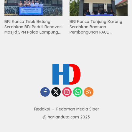
BRI Kanca Teluk Betung
BRI Kanca Tanjung Karang
Serahkan BRI Peduli Renovasi
Serahkan Bantuan
Masjid SPN Polda Lampung,
Pembangunan PAUD
Wujud Nyata Dukungan
Mahaputra Global di Desa
terhadap Sarana Ibadah
Candimas
Redaksi
Pedoman Media Siber
@ harianduta.com 2023