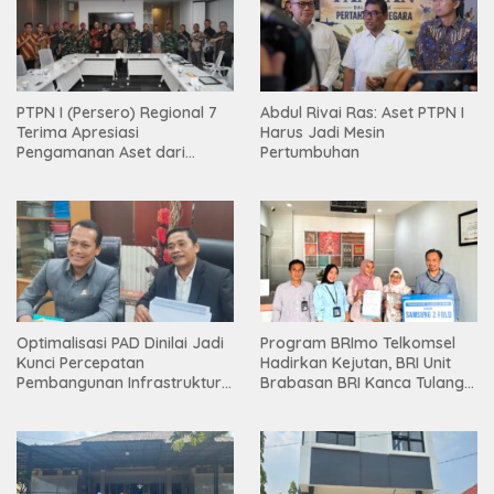
PTPN I (Persero) Regional 7
Abdul Rivai Ras: Aset PTPN I
Terima Apresiasi
Harus Jadi Mesin
Pengamanan Aset dari
Pertumbuhan
Holding
Optimalisasi PAD Dinilai Jadi
Program BRImo Telkomsel
Kunci Percepatan
Hadirkan Kejutan, BRI Unit
Pembangunan Infrastruktur
Brabasan BRI Kanca Tulang
Lampung
Bawang Serahkan Hadiah
Premium kepada Nasabah
Mesuji