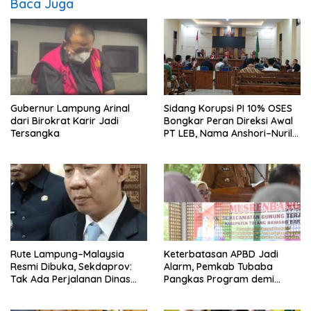
Baca Juga
Gubernur Lampung Arinal
Sidang Korupsi PI 10% OSES
dari Birokrat Karir Jadi
Bongkar Peran Direksi Awal
Tersangka
PT LEB, Nama Anshori–Nuril
Diseret
Rute Lampung–Malaysia
Keterbatasan APBD Jadi
Resmi Dibuka, Sekdaprov:
Alarm, Pemkab Tubaba
Tak Ada Perjalanan Dinas
Pangkas Program demi
pada Penerbangan
Ekonomi Rakyat
Internasional Perdana