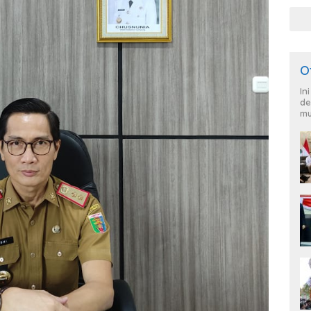
O
In
de
mu