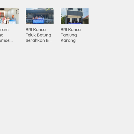
ma
Jadi Mesin
Percepatan
siasi
Pertumbuhan
Pembanguna
gamanan
n
 dari
Infrastruktur
ing
Lampung
gram
BRI Kanca
BRI Kanca
mo
Teluk Betung
Tanjung
omsel
Serahkan BRI
Karang
rkan
Peduli
Serahkan
tan, BRI
Renovasi
Bantuan
Masjid SPN
Pembanguna
asan BRI
Polda
n PAUD
a Tulang
Lampung,
Mahaputra
ang
Wujud Nyata
Global di
ahkan
Dukungan
Desa
iah
terhadap
Candimas
mium
Sarana
ada
Ibadah
abah
ji