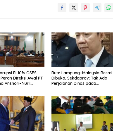
orupsi PI 10% OSES
Rute Lampung–Malaysia Resmi
Peran Direksi Awal PT
Dibuka, Sekdaprov: Tak Ada
a Anshori–Nuril
Perjalanan Dinas pada
Penerbangan Internasional
Perdana