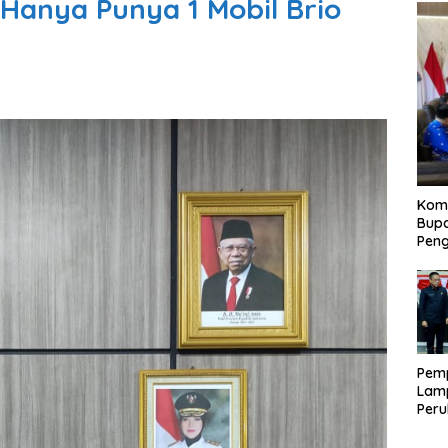
Hanya Punya 1 Mobil Brio
Kom
Bupa
Pen
Pem
Lam
Per
APB