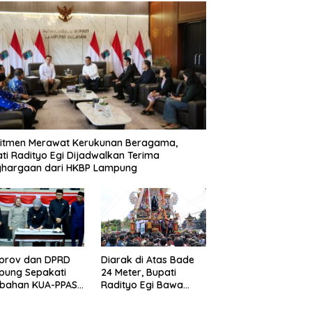
itmen Merawat Kerukunan Beragama,
ti Radityo Egi Dijadwalkan Terima
ghargaan dari HKBP Lampung
prov dan DPRD
Diarak di Atas Bade
pung Sepakati
24 Meter, Bupati
ubahan KUA-PPAS
Radityo Egi Bawa
D 2026
Mimpi Besar
Balinuraga Jadi