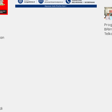
Teri
Apre
Pen
Aset
Hold
Pro
BRI
Telk
gan
Hadi
Keju
Unit
Brab
Kanc
Baw
tan
Ser
Had
Pre
kep
Nas
Mesu
di