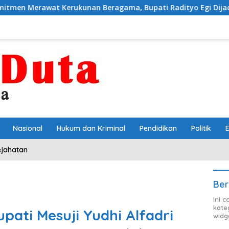
nan Beragama, Bupati Radityo Egi Dijadwalkan Terima Peng
Nasional
Hukum dan Kriminal
Pendidikan
Politik
ejahatan
Ber
Ini 
kate
upati Mesuji Yudhi Alfadri
widg