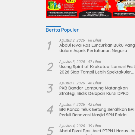
Berita Populer
1
Agustus 2, 2026
68 Lihat
Abdul Rivai Ras Luncurkan Buku Pan
dalam Aspek Pertahanan Negara
2
Agustus 3, 2026
47 Lihat
Usung Spirit of Krakatoa, Lamsel Fest
2026 Siap Tampil Lebih Spektakuler
dengan Empat Event Ikonik dan Dere
Artis Ibu Kota
3
Agustus 1, 2026
46 Lihat
PKB Bandar Lampung Matangkan
Strategi, Bidik Delapan Kursi DPRD
4
Agustus 4, 2026
42 Lihat
BRI Kanca Teluk Betung Serahkan BRI
Peduli Renovasi Masjid SPN Polda
Lampung, Wujud Nyata Dukungan
terhadap Sarana Ibadah
5
Agustus 4, 2026
39 Lihat
Abdul Rivai Ras: Aset PTPN I Harus Ja