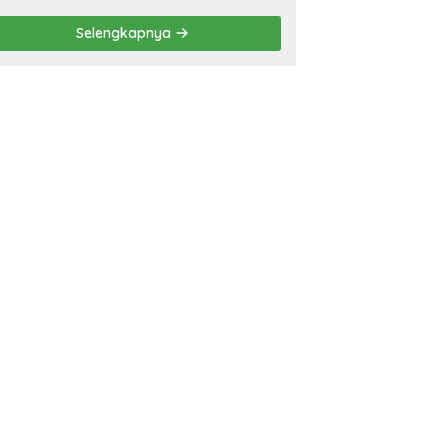
Balinuraga Jadi
‘Penglipuran’ Kedua pada
Selengkapnya
2027