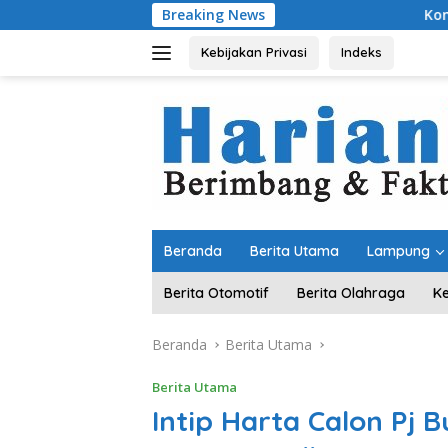
Langsung
Breaking News
Komitmen Merawat Keruku
ke
konten
Kebijakan Privasi
Indeks
Beranda
Berita Utama
Lampung
Berita Otomotif
Berita Olahraga
K
Beranda
Berita Utama
Berita Utama
Intip Harta Calon Pj B