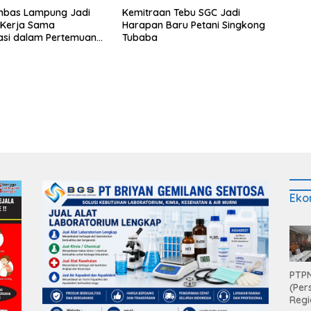
bas Lampung Jadi
Kemitraan Tebu SGC Jadi
s Kerja Sama
Harapan Baru Petani Singkong
asi dalam Pertemuan
Tubaba
Raja Charles III
Eko
PTPN
(Per
Regi