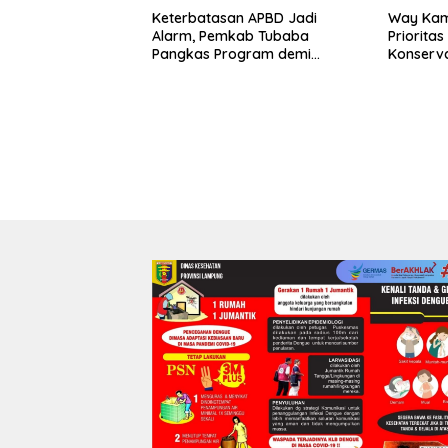
Keterbatasan APBD Jadi
Way Kam
Alarm, Pemkab Tubaba
Priorita
Pangkas Program demi
Konserv
Ekonomi Rakyat
Prabowo–