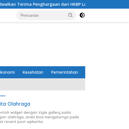
hargaan dari HKBP Lampung
Pemprov dan DPRD Lampung
Ekonomi
Kesehatan
Pemerintahan
ita Olahraga
contoh widget dengan style gallery pada
gori olahraga, anda bisa mengaturnya pada
et recent post wpberita.