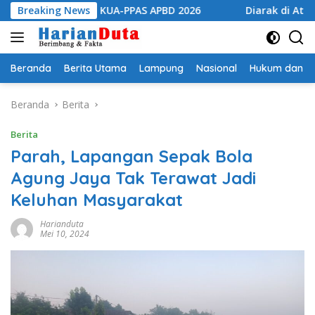
Langsung
ubahan KUA-PPAS APBD 2026
Breaking News
Diarak di Atas Bade 24 Me
ke
konten
Beranda
Berita Utama
Lampung
Nasional
Hukum dan Kr
Beranda
Berita
Berita
Parah, Lapangan Sepak Bola
Agung Jaya Tak Terawat Jadi
Keluhan Masyarakat
Harianduta
Mei 10, 2024