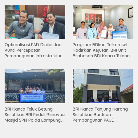
Optimalisasi PAD Dinilai Jadi
Program BRImo Telkomsel
Kunci Percepatan
Hadirkan Kejutan, BRI Unit
Pembangunan Infrastruktur
Brabasan BRI Kanca Tulang
Lampung
Bawang Serahkan Hadiah
Premium kepada Nasabah
Mesuji
BRI Kanca Teluk Betung
BRI Kanca Tanjung Karang
Serahkan BRI Peduli Renovasi
Serahkan Bantuan
Masjid SPN Polda Lampung,
Pembangunan PAUD
Wujud Nyata Dukungan
Mahaputra Global di Desa
terhadap Sarana Ibadah
Candimas