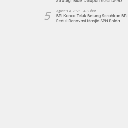
Strategi, Bidik Delapan Kursi DPRD
5
Agustus 4, 2026
40 Lihat
BRI Kanca Teluk Betung Serahkan BRI
Peduli Renovasi Masjid SPN Polda
Lampung, Wujud Nyata Dukungan
terhadap Sarana Ibadah