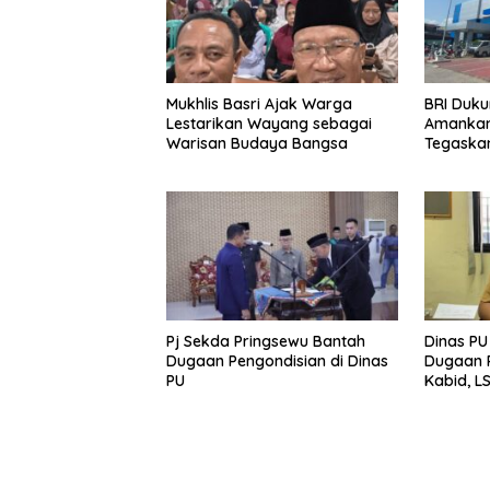
Mukhlis Basri Ajak Warga
BRI Duku
Lestarikan Wayang sebagai
Amankan 
Warisan Budaya Bangsa
Tegaska
Toleranc
Pj Sekda Pringsewu Bantah
Dinas PU
Dugaan Pengondisian di Dinas
Dugaan P
PU
Kabid, L
Turun