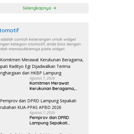
‘Penglipuran’ Kedua
Selengkapnya
pada 2027
tomotif
i adalah contoh keterangan untuk widget
ngan kategori otomotif, anda bisa dengan
dah memasukkannya pada widget.
Agustus 7, 2026
Komitmen Merawat
Kerukunan Beragama,
Bupati Radityo Egi
Dijadwalkan Terima
Penghargaan dari HKBP
Lampung
Agustus 7, 2026
Pemprov dan DPRD
Lampung Sepakati
Perubahan KUA-PPAS
APBD 2026