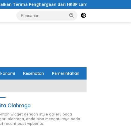
nghargaan dari HKBP Lampung
Pemprov dan DPRD Lamp
Ekonomi
Kesehatan
Pemerintahan
ita Olahraga
contoh widget dengan style gallery pada
gori olahraga, anda bisa mengaturnya pada
et recent post wpberita.