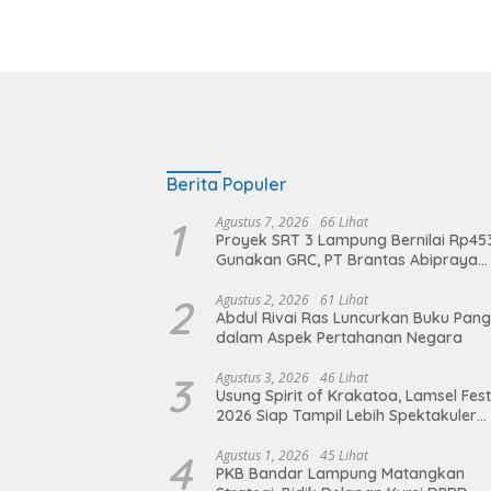
Berita Populer
1
Agustus 7, 2026
66 Lihat
Proyek SRT 3 Lampung Bernilai Rp45
Gunakan GRC, PT Brantas Abipraya
Belum Beri Tanggapan
2
Agustus 2, 2026
61 Lihat
Abdul Rivai Ras Luncurkan Buku Pan
dalam Aspek Pertahanan Negara
3
Agustus 3, 2026
46 Lihat
Usung Spirit of Krakatoa, Lamsel Fest
2026 Siap Tampil Lebih Spektakuler
dengan Empat Event Ikonik dan Dere
Artis Ibu Kota
4
Agustus 1, 2026
45 Lihat
PKB Bandar Lampung Matangkan