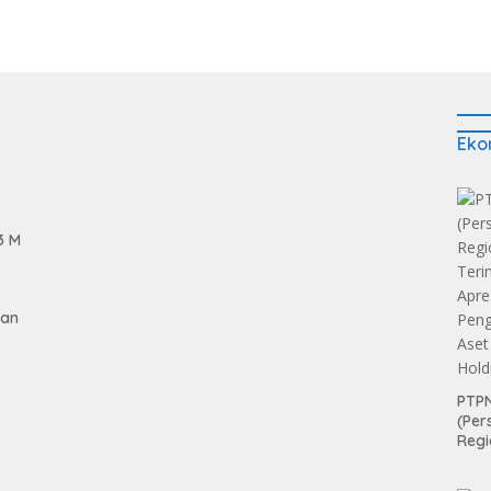
Eko
3 M
gan
PTPN
(Per
tan
Regi
Teri
Apre