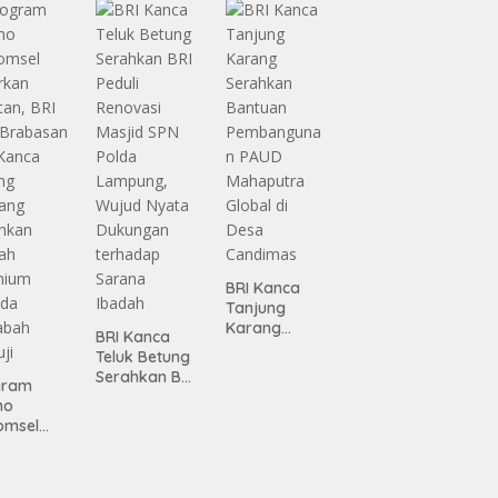
Infrastruktur
gamanan
Lampung
 dari
ing
BRI Kanca
Tanjung
Karang
BRI Kanca
Serahkan
Teluk Betung
Bantuan
Serahkan BRI
gram
Pembanguna
Peduli
mo
n PAUD
Renovasi
omsel
Mahaputra
Masjid SPN
rkan
Global di
Polda
tan, BRI
Desa
Lampung,
Candimas
Wujud Nyata