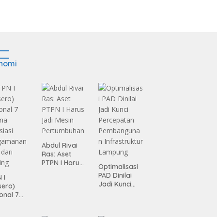
nomi
Abdul Rivai
Ras: Aset
PTPN I Harus
Optimalisasi
Jadi Mesin
PAD Dinilai
 I
Pertumbuhan
Jadi Kunci
sero)
Percepatan
onal 7
Pembanguna
ma
n
siasi