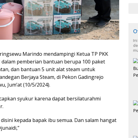
O
In
de
mu
 Pringsewu Marindo mendampingi Ketua TP PKK
al dalam pemberian bantuan berupa 100 paket
an, dan bantuan 5 unit alat steam untuk
ndegan Berjaya Steam, di Pekon Gadingrejo
, Jum’at (10/5/2024).
capkan syukur karena dapat bersilaturahmi
r.
i disini kepada bapak ibu semua. Dan salam hangat
unaidi,”