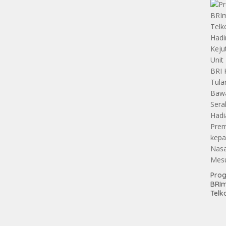
Pen
Aset
Hold
Pro
BRI
Telk
Hadi
Keju
Unit