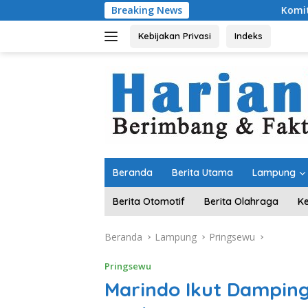
Langsung
Breaking News
Komitmen Merawat Ker
ke
konten
Kebijakan Privasi
Indeks
Beranda
Berita Utama
Lampung
Berita Otomotif
Berita Olahraga
K
Beranda
Lampung
Pringsewu
Pringsewu
Marindo Ikut Damping