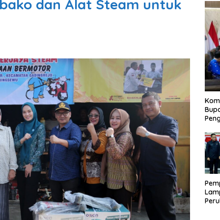
bako dan Alat Steam untuk
Kom
Bupa
Pen
Pem
Lam
Per
APB