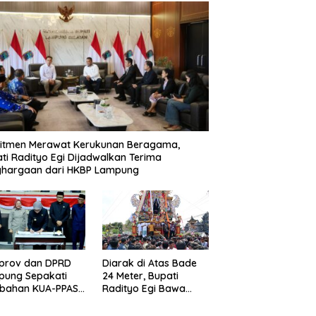
itmen Merawat Kerukunan Beragama,
ti Radityo Egi Dijadwalkan Terima
ghargaan dari HKBP Lampung
prov dan DPRD
Diarak di Atas Bade
pung Sepakati
24 Meter, Bupati
ubahan KUA-PPAS
Radityo Egi Bawa
D 2026
Mimpi Besar
Balinuraga Jadi