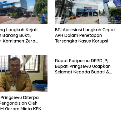
ng Langkah Kejati
BRI Apresiasi Langkah Cepat
Barang Bukti,
APH Dalam Penetapan
n Komitmen Zero
Tersangka Kasus Korupsi
e to Fraud
Rapat Paripurna DPRD, Pj
Bupati Pringsewu Ucapkan
Selamat Kepada Bupati &
Wabup Terpilih
 Pringsewu Diterpa
engondisian Oleh
SM Geram Minta KPK