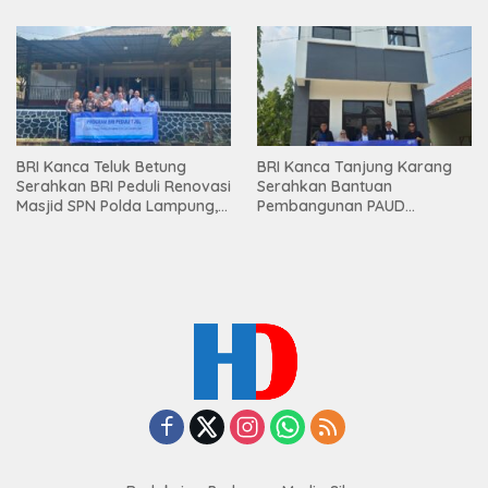
Premium kepada Nasabah
Mesuji
BRI Kanca Teluk Betung
BRI Kanca Tanjung Karang
Serahkan BRI Peduli Renovasi
Serahkan Bantuan
Masjid SPN Polda Lampung,
Pembangunan PAUD
Wujud Nyata Dukungan
Mahaputra Global di Desa
terhadap Sarana Ibadah
Candimas