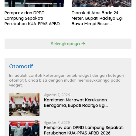
Pemprov dan DPRD
Diarak di Atas Bade 24
Lampung Sepakati
Meter, Bupati Radityo Egi
Perubahan KUA-PPAS APBD
Bawa Mimpi Besar
2026
Balinuraga Jadi ‘Penglipuran’
Kedua pada 2027
Selengkapnya
Otomotif
Ini adalah contoh keterangan untuk widget dengan kategori
otomotif, anda bisa dengan mudah memasukkannya pada
widget.
Agustus 7, 2026
Komitmen Merawat Kerukunan
Beragama, Bupati Radityo Egi
Dijadwalkan Terima Penghargaan dari
HKBP Lampung
Agustus 7, 2026
Pemprov dan DPRD Lampung Sepakati
Perubahan KUA-PPAS APBD 2026