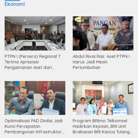
Ekonomi
PTPN I (Persero) Regional 7
Abdul Rivai Ras: Aset PTPN I
Terima Apresiasi
Harus Jadi Mesin
Pengamanan Aset dari
Pertumbuhan
Holding
Optimalisasi PAD Dinilai Jadi
Program BRImo Telkomsel
Kunci Percepatan
Hadirkan Kejutan, BRI Unit
Pembangunan Infrastruktur
Brabasan BRI Kanca Tulang
Lampung
Bawang Serahkan Hadiah