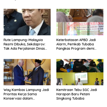
Diseret
Rute Lampung–Malaysia
Keterbatasan APBD Jadi
Resmi Dibuka, Sekdaprov:
Alarm, Pemkab Tubaba
Tak Ada Perjalanan Dinas
Pangkas Program demi
pada Penerbangan
Ekonomi Rakyat
Internasional Perdana
Way Kambas Lampung Jadi
Kemitraan Tebu SGC Jadi
Prioritas Kerja Sama
Harapan Baru Petani
Konservasi dalam
Singkong Tubaba
Pertemuan Prabowo–Raja