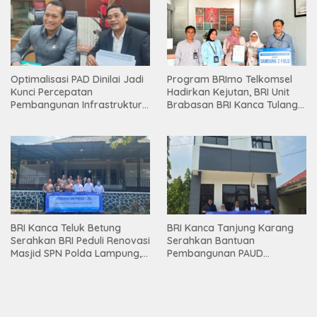
Optimalisasi PAD Dinilai Jadi
Program BRImo Telkomsel
Kunci Percepatan
Hadirkan Kejutan, BRI Unit
Pembangunan Infrastruktur
Brabasan BRI Kanca Tulang
Lampung
Bawang Serahkan Hadiah
Premium kepada Nasabah
Mesuji
BRI Kanca Teluk Betung
BRI Kanca Tanjung Karang
Serahkan BRI Peduli Renovasi
Serahkan Bantuan
Masjid SPN Polda Lampung,
Pembangunan PAUD
Wujud Nyata Dukungan
Mahaputra Global di Desa
terhadap Sarana Ibadah
Candimas