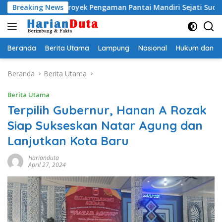
Langsung
mi, Proyek Pengaman Pantai Mandiri Sejati Sudah Sesuai Spesif
Breaking News
ke
konten
Beranda
Berita Utama
Lampung
Nasional
Hukum dan Kr
Beranda
Berita Utama
Berita Utama
Terpilih Gubernur, Hanan A Rozak
Siap Sukseskan Natar Agung dan
Lanjutkan Kota Baru
Harianduta
April 27, 2024