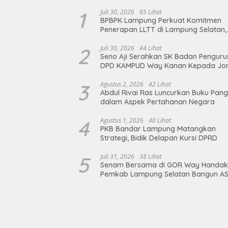
1
Juli 30, 2026
65 Lihat
BPBPK Lampung Perkuat Komitmen
Penerapan LLTT di Lampung Selatan,
Langkah Nyata Wujudkan Sanitasi A
dan Berkelanjutan
2
Juli 30, 2026
44 Lihat
Seno Aji Serahkan SK Badan Penguru
DPD KAMPUD Way Kanan Kepada Jo
Hendra
3
Agustus 2, 2026
42 Lihat
Abdul Rivai Ras Luncurkan Buku Pan
dalam Aspek Pertahanan Negara
4
Agustus 1, 2026
40 Lihat
PKB Bandar Lampung Matangkan
Strategi, Bidik Delapan Kursi DPRD
5
Juli 31, 2026
38 Lihat
Senam Bersama di GOR Way Handak
Pemkab Lampung Selatan Bangun A
Sehat, Solid, dan Siap Berikan Pelay
Terbaik