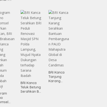
Pembanguna
ma
n
siasi
Infrastruktur
gamanan
Lampung
 dari
ing
BRI Kanca
Tanjung
Karang
BRI Kanca
Serahkan
Teluk Betung
Bantuan
Serahkan BRI
gram
Pembanguna
Peduli
mo
n PAUD
Renovasi
omsel
Mahaputra
Masjid SPN
rkan
Global di