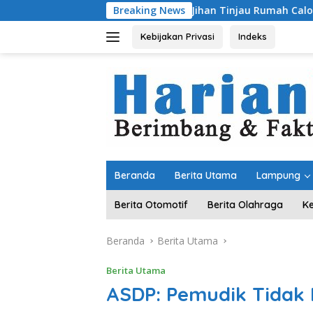
Langsung
Wagub Jihan Tinjau Rumah Calon Penerima BSPS, 
Breaking News
ke
konten
Kebijakan Privasi
Indeks
Beranda
Berita Utama
Lampung
Berita Otomotif
Berita Olahraga
K
Beranda
Berita Utama
Berita Utama
ASDP: Pemudik Tidak 