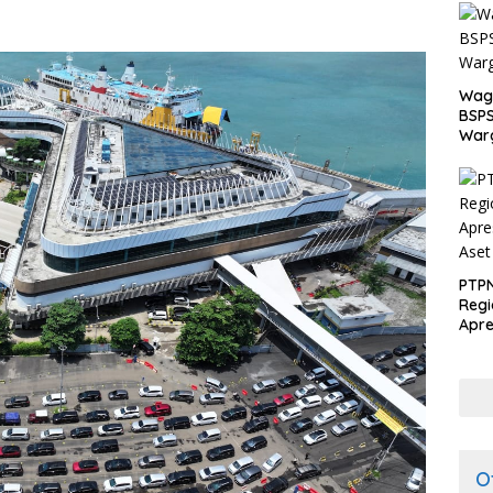
Wagu
BSPS
Warg
PTPN
Regi
Apre
Pen
dari
O