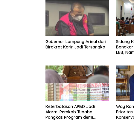
Gubernur Lampung Arinal dari
Sidang K
Birokrat Karir Jadi Tersangka
Bongkar 
LEB, Nam
Diseret
Keterbatasan APBD Jadi
Way Kam
Alarm, Pemkab Tubaba
Priorita
Pangkas Program demi
Konserv
Ekonomi Rakyat
Prabowo–