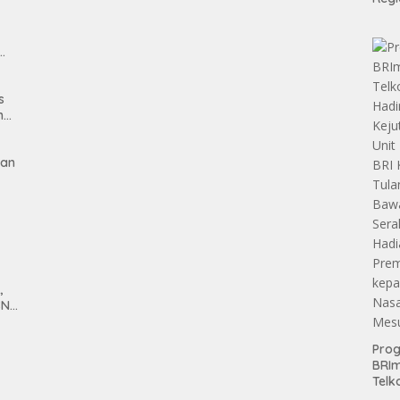
Teri
Apre
Pen
Aset
man
Hold
s
n
gan
,
SN
anan
Pro
BRI
Telk
Hadi