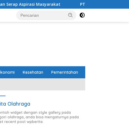
i Masyarakat
PTPN I (Persero) Regional 7 Terima Apres
Ekonomi
Kesehatan
Pemerintahan
ita Olahraga
contoh widget dengan style gallery pada
gori olahraga, anda bisa mengaturnya pada
et recent post wpberita.