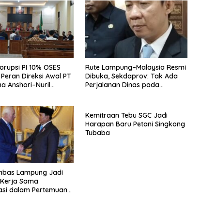
orupsi PI 10% OSES
Rute Lampung–Malaysia Resmi
Peran Direksi Awal PT
Dibuka, Sekdaprov: Tak Ada
a Anshori–Nuril
Perjalanan Dinas pada
Penerbangan Internasional
Perdana
Kemitraan Tebu SGC Jadi
Harapan Baru Petani Singkong
Tubaba
bas Lampung Jadi
s Kerja Sama
asi dalam Pertemuan
Raja Charles III