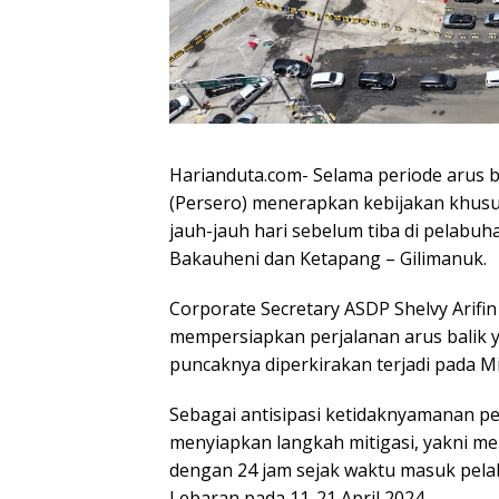
Harianduta.com- Selama periode arus b
(Persero) menerapkan kebijakan khusus
jauh-jauh hari sebelum tiba di pelabu
Bakauheni dan Ketapang – Gilimanuk.
Corporate Secretary ASDP Shelvy Arif
mempersiapkan perjalanan arus balik y
puncaknya diperkirakan terjadi pada M
Sebagai antisipasi ketidaknyamanan pe
menyiapkan langkah mitigasi, yakni m
dengan 24 jam sejak waktu masuk pelab
Lebaran pada 11-21 April 2024.