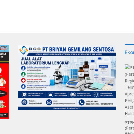
Eko
PTPN
(Per
Regi