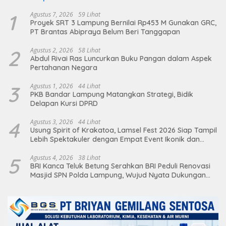
1
Agustus 7, 2026
59 Lihat
Proyek SRT 3 Lampung Bernilai Rp453 M Gunakan GRC,
PT Brantas Abipraya Belum Beri Tanggapan
2
Agustus 2, 2026
58 Lihat
Abdul Rivai Ras Luncurkan Buku Pangan dalam Aspek
Pertahanan Negara
3
Agustus 1, 2026
44 Lihat
PKB Bandar Lampung Matangkan Strategi, Bidik
Delapan Kursi DPRD
4
Agustus 3, 2026
44 Lihat
Usung Spirit of Krakatoa, Lamsel Fest 2026 Siap Tampil
Lebih Spektakuler dengan Empat Event Ikonik dan
Deretan Artis Ibu Kota
5
Agustus 4, 2026
38 Lihat
BRI Kanca Teluk Betung Serahkan BRI Peduli Renovasi
Masjid SPN Polda Lampung, Wujud Nyata Dukungan
terhadap Sarana Ibadah