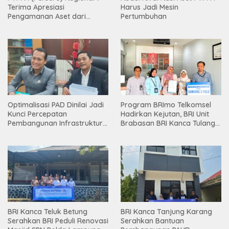
Terima Apresiasi
Harus Jadi Mesin
Pengamanan Aset dari
Pertumbuhan
Holding
Optimalisasi PAD Dinilai Jadi
Program BRImo Telkomsel
Kunci Percepatan
Hadirkan Kejutan, BRI Unit
Pembangunan Infrastruktur
Brabasan BRI Kanca Tulang
Lampung
Bawang Serahkan Hadiah
Premium kepada Nasabah
Mesuji
BRI Kanca Teluk Betung
BRI Kanca Tanjung Karang
Serahkan BRI Peduli Renovasi
Serahkan Bantuan