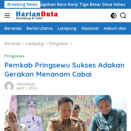
Langsung
i Egi Jagokan Baru Ranji Tiga Besar Desa Helau
Breaking News
Komitm
ke
konten
Beranda
Berita Utama
Lampung
Nasional
Hukum dan Kr
Beranda
Lampung
Pringsewu
Pringsewu
Pemkab Pringsewu Sukses Adakan
Gerakan Menanam Cabai
Harianduta
April 1, 2024