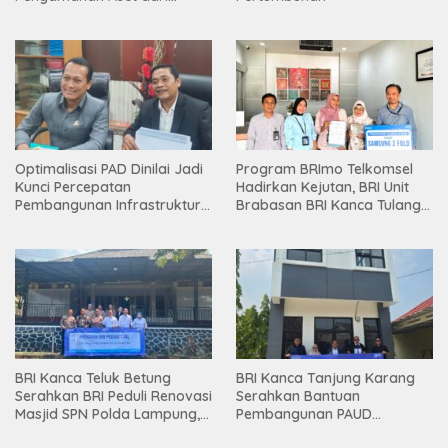
Holding
Optimalisasi PAD Dinilai Jadi
Program BRImo Telkomsel
Kunci Percepatan
Hadirkan Kejutan, BRI Unit
Pembangunan Infrastruktur
Brabasan BRI Kanca Tulang
Lampung
Bawang Serahkan Hadiah
Premium kepada Nasabah
Mesuji
BRI Kanca Teluk Betung
BRI Kanca Tanjung Karang
Serahkan BRI Peduli Renovasi
Serahkan Bantuan
Masjid SPN Polda Lampung,
Pembangunan PAUD
Wujud Nyata Dukungan
Mahaputra Global di Desa