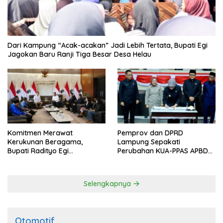
Dari Kampung “Acak-acakan” Jadi Lebih Tertata, Bupati Egi
Jagokan Baru Ranji Tiga Besar Desa Helau
Komitmen Merawat
Pemprov dan DPRD
Kerukunan Beragama,
Lampung Sepakati
Bupati Radityo Egi
Perubahan KUA-PPAS APBD
Dijadwalkan Terima
2026
Penghargaan dari HKBP
Lampung
Selengkapnya
Otomotif