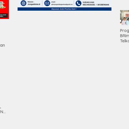
Teri
Apre
Pen
Aset
Hold
Pro
BRI
Telk
gan
Hadi
Keju
Unit
Brab
Kanc
Baw
Ser
Had
Pre
kep
tan
Nas
Mesu
,
SN
anan