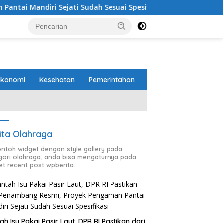
ati Sudah Sesuai Spesifikasi
Perbaikan Jalan RA Basy
Ekonomi
Kesehatan
Pemerintahan
ita Olahraga
contoh widget dengan style gallery pada
gori olahraga, anda bisa mengaturnya pada
et recent post wpberita.
ah Isu Pakai Pasir Laut, DPR RI Pastikan dari