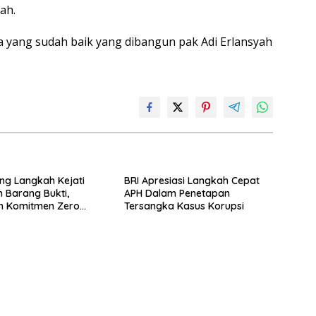
ah.
a yang sudah baik yang dibangun pak Adi Erlansyah
ng Langkah Kejati
BRI Apresiasi Langkah Cepat
Barang Bukti,
APH Dalam Penetapan
n Komitmen Zero
Tersangka Kasus Korupsi
e to Fraud