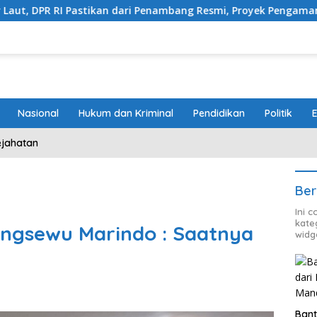
tikan dari Penambang Resmi, Proyek Pengaman Pantai Mandiri Sej
Nasional
Hukum dan Kriminal
Pendidikan
Politik
ejahatan
Ber
Ini 
kate
ringsewu Marindo : Saatnya
widg
Bant