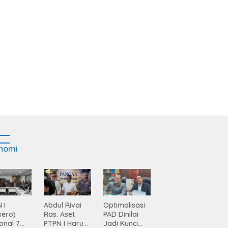
nomi
 I
Abdul Rivai
Optimalisasi
sero)
Ras: Aset
PAD Dinilai
onal 7
PTPN I Harus
Jadi Kunci