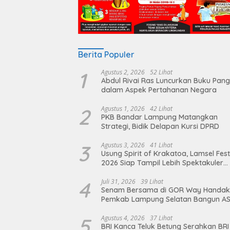
Berita Populer
1
Agustus 2, 2026
52 Lihat
Abdul Rivai Ras Luncurkan Buku Pan
dalam Aspek Pertahanan Negara
2
Agustus 1, 2026
42 Lihat
PKB Bandar Lampung Matangkan
Strategi, Bidik Delapan Kursi DPRD
3
Agustus 3, 2026
41 Lihat
Usung Spirit of Krakatoa, Lamsel Fest
2026 Siap Tampil Lebih Spektakuler
dengan Empat Event Ikonik dan Dere
Artis Ibu Kota
4
Juli 31, 2026
39 Lihat
Senam Bersama di GOR Way Handak
Pemkab Lampung Selatan Bangun A
Sehat, Solid, dan Siap Berikan Pelay
Terbaik
5
Agustus 4, 2026
37 Lihat
BRI Kanca Teluk Betung Serahkan BRI