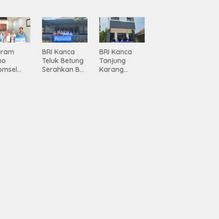
ma
Jadi Mesin
Percepatan
siasi
Pertumbuhan
Pembanguna
gamanan
n
 dari
Infrastruktur
ing
Lampung
gram
BRI Kanca
BRI Kanca
mo
Teluk Betung
Tanjung
omsel
Serahkan BRI
Karang
rkan
Peduli
Serahkan
tan, BRI
Renovasi
Bantuan
Masjid SPN
Pembanguna
asan BRI
Polda
n PAUD
a Tulang
Lampung,
Mahaputra
ang
Wujud Nyata
Global di
ahkan
Dukungan
Desa
iah
terhadap
Candimas
mium
Sarana
ada
Ibadah
abah
ji