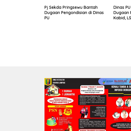
Pj Sekda Pringsewu Bantah
Dinas PU
Dugaan Pengondisian di Dinas
Dugaan P
PU
Kabid, L
Turun