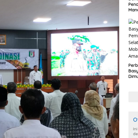
Pen
Mand
Perb
Basy
Dimu
Lam
Past
War
dan
O
In
de