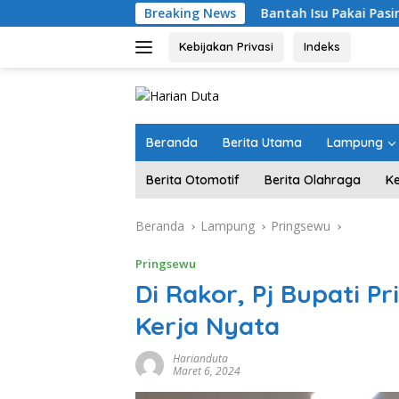
Langsung
Breaking News
Bantah Isu Pakai Pasir Laut, DPR RI Pas
ke
konten
Kebijakan Privasi
Indeks
Beranda
Berita Utama
Lampung
Berita Otomotif
Berita Olahraga
K
Beranda
Lampung
Pringsewu
Pringsewu
Di Rakor, Pj Bupati P
Kerja Nyata
Harianduta
Maret 6, 2024