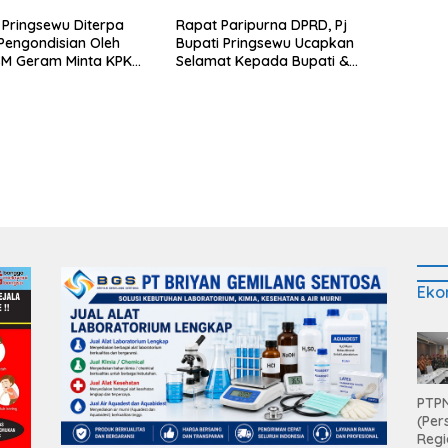
 Pringsewu Diterpa
Rapat Paripurna DPRD, Pj
engondisian Oleh
Bupati Pringsewu Ucapkan
SM Geram Minta KPK
Selamat Kepada Bupati &
Wabup Terpilih
Eko
PTPN
(Per
Regi