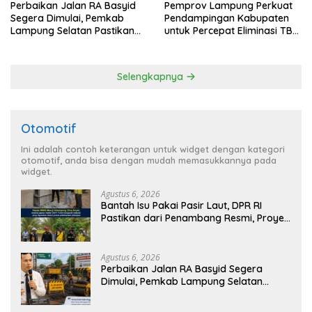
Perbaikan Jalan RA Basyid
Pemprov Lampung Perkuat
Segera Dimulai, Pemkab
Pendampingan Kabupaten
Lampung Selatan Pastikan
untuk Percepat Eliminasi TBC
Mobilitas Warga Lebih Aman
di Tanggamus
dan Nyaman
Selengkapnya
Otomotif
Ini adalah contoh keterangan untuk widget dengan kategori
otomotif, anda bisa dengan mudah memasukkannya pada
widget.
Agustus 6, 2026
Bantah Isu Pakai Pasir Laut, DPR RI
Pastikan dari Penambang Resmi, Proyek
Pengaman Pantai Mandiri Sejati Sudah
Sesuai Spesifikasi
Agustus 6, 2026
Perbaikan Jalan RA Basyid Segera
Dimulai, Pemkab Lampung Selatan
Pastikan Mobilitas Warga Lebih Aman
dan Nyaman