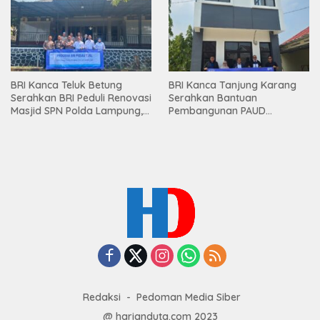
BRI Kanca Teluk Betung
BRI Kanca Tanjung Karang
Serahkan BRI Peduli Renovasi
Serahkan Bantuan
Masjid SPN Polda Lampung,
Pembangunan PAUD
Wujud Nyata Dukungan
Mahaputra Global di Desa
terhadap Sarana Ibadah
Candimas
Redaksi
Pedoman Media Siber
@ harianduta.com 2023