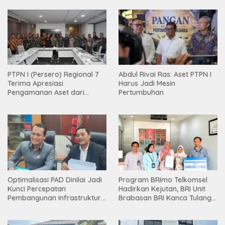
PTPN I (Persero) Regional 7
Abdul Rivai Ras: Aset PTPN I
Terima Apresiasi
Harus Jadi Mesin
Pengamanan Aset dari
Pertumbuhan
Holding
Optimalisasi PAD Dinilai Jadi
Program BRImo Telkomsel
Kunci Percepatan
Hadirkan Kejutan, BRI Unit
Pembangunan Infrastruktur
Brabasan BRI Kanca Tulang
Lampung
Bawang Serahkan Hadiah
Premium kepada Nasabah
Mesuji