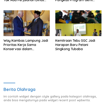
Tak Ada Perjalanan Dinas
Pangkas Program demi
pada Penerbangan
Ekonomi Rakyat
Internasional Perdana
Way Kambas Lampung Jadi
Kemitraan Tebu SGC Jadi
Prioritas Kerja Sama
Harapan Baru Petani
Konservasi dalam
Singkong Tubaba
Pertemuan Prabowo–Raja
Charles III
Berita Olahraga
Ini contoh widget dengan style gallery pada kategori olahraga,
anda bisa mengaturnya pada widget recent post wpberita.