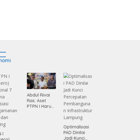
nomi
Abdul Rivai
Ras: Aset
PTPN I Harus
Jadi Mesin
Pertumbuhan
Optimalisasi
PAD Dinilai
 I
Jadi Kunci
sero)