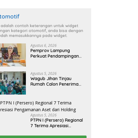
tomotif
i adalah contoh keterangan untuk widget
ngan kategori otomotif, anda bisa dengan
dah memasukkannya pada widget.
Agustus 6, 2026
Pemprov Lampung
Perkuat Pendampingan
Kabupaten untuk Percepat
Eliminasi TBC di
Tanggamus
Agustus 5, 2026
Wagub Jihan Tinjau
Rumah Calon Penerima
BSPS, Dorong Peningkatan
Kualitas Hunian Warga
dan Serap Aspirasi
Masyarakat
Agustus 5, 2026
PTPN I (Persero) Regional
7 Terima Apresiasi
Pengamanan Aset dari
Holding