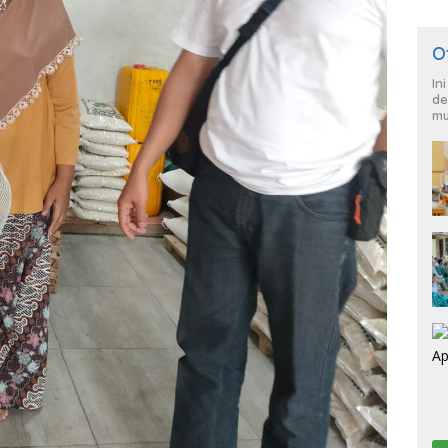
O
In
de
mu