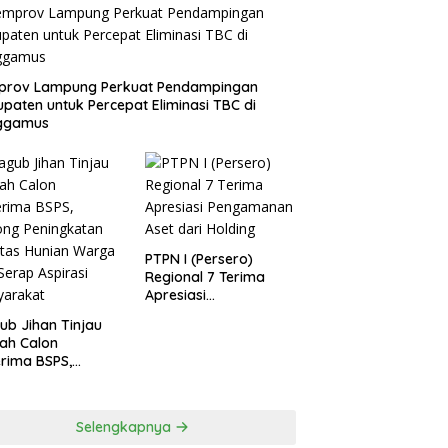
prov Lampung Perkuat Pendampingan
paten untuk Percepat Eliminasi TBC di
ggamus
PTPN I (Persero)
Regional 7 Terima
Apresiasi
Pengamanan Aset
b Jihan Tinjau
dari Holding
ah Calon
rima BSPS,
ng Peningkatan
itas Hunian
ga dan Serap
Selengkapnya
rasi Masyarakat