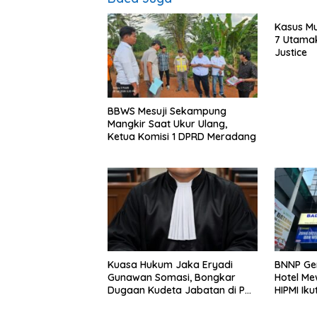
Kasus Mu
7 Utamak
Justice
BBWS Mesuji Sekampung
Mangkir Saat Ukur Ulang,
Ketua Komisi 1 DPRD Meradang
Kuasa Hukum Jaka Eryadi
BNNP Ge
Gunawan Somasi, Bongkar
Hotel Me
Dugaan Kudeta Jabatan di PT
HIPMI Ik
Faza Satria Gianny