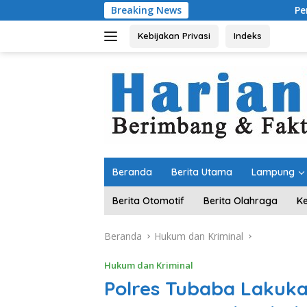
Langsung
Breaking News
Pemprov Lampung Perk
ke
konten
Kebijakan Privasi
Indeks
Beranda
Berita Utama
Lampung
Berita Otomotif
Berita Olahraga
K
Beranda
Hukum dan Kriminal
Hukum dan Kriminal
Polres Tubaba Lakuk