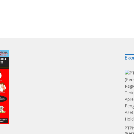
Eko
PTPN
(Per