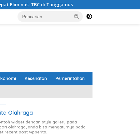
i Tanggamus
Wagub Jihan Tinjau Rumah Calon Penerim
Ekonomi
Kesehatan
Pemerintahan
ita Olahraga
contoh widget dengan style gallery pada
gori olahraga, anda bisa mengaturnya pada
et recent post wpberita.