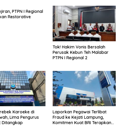
jiran, PTPN I Regional
an Restorative
Tok! Hakim Vonis Bersalah
Perusak Kebun Teh Malabar
PTPN I Regional 2
rebek Karoeke di
Laporkan Pegawai Terlibat
wah, Lima Pengurus
Fraud ke Kejati Lampung,
ut Ditangkap
Komitmen Kuat BRI Terapkan
Zero Tolerance Terhadap
Fraud