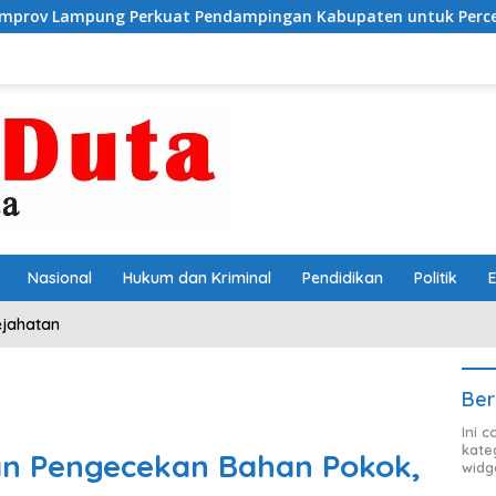
uat Pendampingan Kabupaten untuk Percepat Eliminasi TBC d
Nasional
Hukum dan Kriminal
Pendidikan
Politik
ejahatan
Ber
Ini 
kate
an Pengecekan Bahan Pokok,
widg