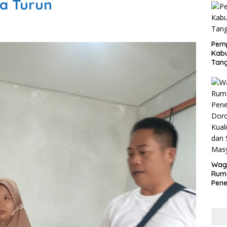
a Turun
Pem
Kabu
Tan
Wagu
Rum
Pene
Doro
Kual
War
Aspi