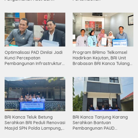
Holding
Optimalisasi PAD Dinilai Jadi
Program BRImo Telkomsel
Kunci Percepatan
Hadirkan Kejutan, BRI Unit
Pembangunan Infrastruktur
Brabasan BRI Kanca Tulang
Lampung
Bawang Serahkan Hadiah
Premium kepada Nasabah
Mesuji
BRI Kanca Teluk Betung
BRI Kanca Tanjung Karang
Serahkan BRI Peduli Renovasi
Serahkan Bantuan
Masjid SPN Polda Lampung,
Pembangunan PAUD
Wujud Nyata Dukungan
Mahaputra Global di Desa