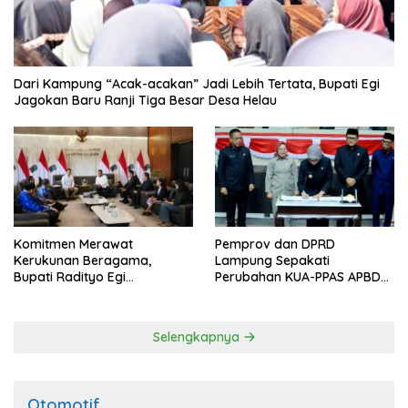
Dari Kampung “Acak-acakan” Jadi Lebih Tertata, Bupati Egi
Jagokan Baru Ranji Tiga Besar Desa Helau
Komitmen Merawat
Pemprov dan DPRD
Kerukunan Beragama,
Lampung Sepakati
Bupati Radityo Egi
Perubahan KUA-PPAS APBD
Dijadwalkan Terima
2026
Penghargaan dari HKBP
Lampung
Selengkapnya
Otomotif