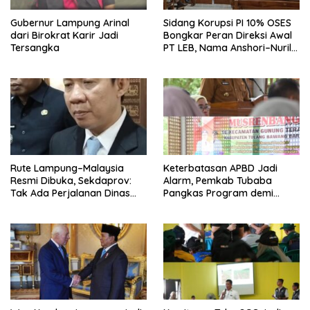
Gubernur Lampung Arinal
Sidang Korupsi PI 10% OSES
dari Birokrat Karir Jadi
Bongkar Peran Direksi Awal
Tersangka
PT LEB, Nama Anshori–Nuril
Diseret
Rute Lampung–Malaysia
Keterbatasan APBD Jadi
Resmi Dibuka, Sekdaprov:
Alarm, Pemkab Tubaba
Tak Ada Perjalanan Dinas
Pangkas Program demi
pada Penerbangan
Ekonomi Rakyat
Internasional Perdana