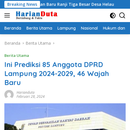
Langsung
okan Baru Ranji Tiga Besar Desa Helau
Breaking News
Komitmen Meraw
ke
konten
Beranda
Berita Utama
Lampung
Nasional
Hukum dan Kr
Beranda
Berita Utama
Berita Utama
Ini Prediksi 85 Anggota DPRD
Lampung 2024-2029, 46 Wajah
Baru
Harianduta
Februari 28, 2024