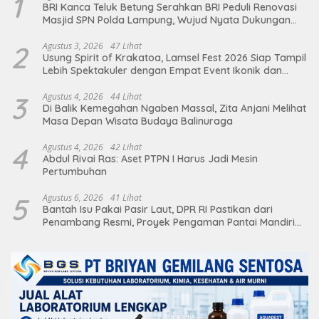
1
BRI Kanca Teluk Betung Serahkan BRI Peduli Renovasi
Masjid SPN Polda Lampung, Wujud Nyata Dukungan
terhadap Sarana Ibadah
2
Agustus 3, 2026
47 Lihat
Usung Spirit of Krakatoa, Lamsel Fest 2026 Siap Tampil
Lebih Spektakuler dengan Empat Event Ikonik dan
Deretan Artis Ibu Kota
3
Agustus 4, 2026
44 Lihat
Di Balik Kemegahan Ngaben Massal, Zita Anjani Melihat
Masa Depan Wisata Budaya Balinuraga
4
Agustus 4, 2026
42 Lihat
Abdul Rivai Ras: Aset PTPN I Harus Jadi Mesin
Pertumbuhan
5
Agustus 6, 2026
41 Lihat
Bantah Isu Pakai Pasir Laut, DPR RI Pastikan dari
Penambang Resmi, Proyek Pengaman Pantai Mandiri
Sejati Sudah Sesuai Spesifikasi