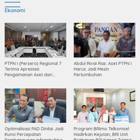
Ekonomi
PTPN I (Persero) Regional 7
Abdul Rivai Ras: Aset PTPN I
Terima Apresiasi
Harus Jadi Mesin
Pengamanan Aset dari
Pertumbuhan
Holding
Optimalisasi PAD Dinilai Jadi
Program BRImo Telkomsel
Kunci Percepatan
Hadirkan Kejutan, BRI Unit
Pembangunan Infrastruktur
Brabasan BRI Kanca Tulang