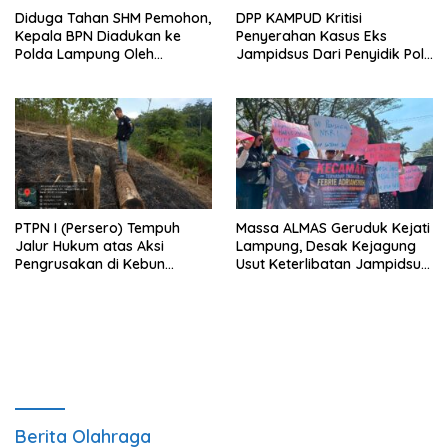
Diduga Tahan SHM Pemohon,
DPP KAMPUD Kritisi
Kepala BPN Diadukan ke
Penyerahan Kasus Eks
Polda Lampung Oleh
Jampidsus Dari Penyidik Polri
Kampud
Ke Penyidik Kejagung, Nilai
Tidak Sesuai Prosedur
PTPN I (Persero) Tempuh
Massa ALMAS Geruduk Kejati
Jalur Hukum atas Aksi
Lampung, Desak Kejagung
Pengrusakan di Kebun
Usut Keterlibatan Jampidsus
Pangandaran
Febrie Adriansyah dalam
Korupsi Batu Bara PLTU
Berita Olahraga