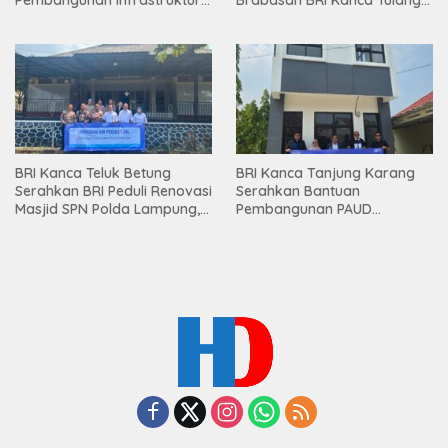
Lampung
Bawang Serahkan Hadiah
Premium kepada Nasabah
Mesuji
BRI Kanca Teluk Betung
BRI Kanca Tanjung Karang
Serahkan BRI Peduli Renovasi
Serahkan Bantuan
Masjid SPN Polda Lampung,
Pembangunan PAUD
Wujud Nyata Dukungan
Mahaputra Global di Desa
terhadap Sarana Ibadah
Candimas