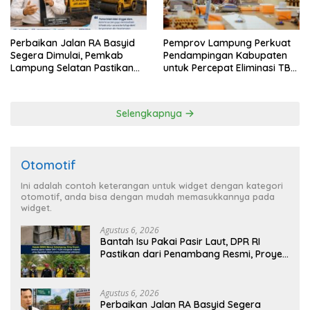
Perbaikan Jalan RA Basyid
Pemprov Lampung Perkuat
Segera Dimulai, Pemkab
Pendampingan Kabupaten
Lampung Selatan Pastikan
untuk Percepat Eliminasi TBC
Mobilitas Warga Lebih Aman
di Tanggamus
dan Nyaman
Selengkapnya
Otomotif
Ini adalah contoh keterangan untuk widget dengan kategori
otomotif, anda bisa dengan mudah memasukkannya pada
widget.
Agustus 6, 2026
Bantah Isu Pakai Pasir Laut, DPR RI
Pastikan dari Penambang Resmi, Proyek
Pengaman Pantai Mandiri Sejati Sudah
Sesuai Spesifikasi
Agustus 6, 2026
Perbaikan Jalan RA Basyid Segera