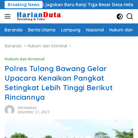
Langsung
upati Egi Jagokan Baru Ranji Tiga Besar Desa Helau
Breaking News
Ko
ke
konten
Beranda
Berita Utama
Lampung
Nasional
Hukum dan Kr
Beranda
Hukum dan Kriminal
Hukum dan Kriminal
Polres Tulang Bawang Gelar
Upacara Kenaikan Pangkat
Setingkat Lebih Tinggi Berikut
Rinciannya
Harianduta
Desember 31, 2023