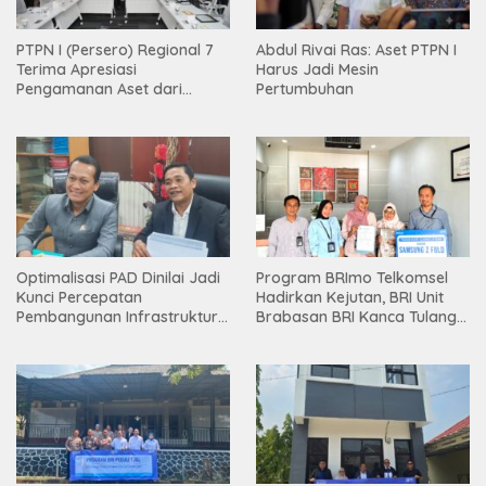
PTPN I (Persero) Regional 7
Abdul Rivai Ras: Aset PTPN I
Terima Apresiasi
Harus Jadi Mesin
Pengamanan Aset dari
Pertumbuhan
Holding
Optimalisasi PAD Dinilai Jadi
Program BRImo Telkomsel
Kunci Percepatan
Hadirkan Kejutan, BRI Unit
Pembangunan Infrastruktur
Brabasan BRI Kanca Tulang
Lampung
Bawang Serahkan Hadiah
Premium kepada Nasabah
Mesuji