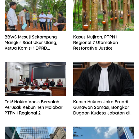
BBWS Mesuji Sekampung
Kasus Mujiran, PTPN I
Mangkir Saat Ukur Ulang,
Regional 7 Utamakan
Ketua Komisi 1 DPRD
Restorative Justice
Meradang
Tok! Hakim Vonis Bersalah
Kuasa Hukum Jaka Eryadi
Perusak Kebun Teh Malabar
Gunawan Somasi, Bongkar
PTPN I Regional 2
Dugaan Kudeta Jabatan di
PT Faza Satria Gianny