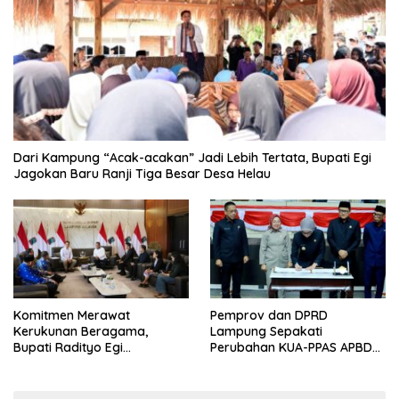
Dari Kampung “Acak-acakan” Jadi Lebih Tertata, Bupati Egi
Jagokan Baru Ranji Tiga Besar Desa Helau
Komitmen Merawat
Pemprov dan DPRD
Kerukunan Beragama,
Lampung Sepakati
Bupati Radityo Egi
Perubahan KUA-PPAS APBD
Dijadwalkan Terima
2026
Penghargaan dari HKBP
Lampung