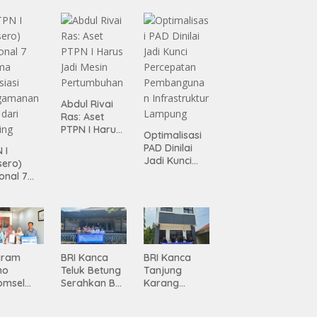
Abdul Rivai
Ras: Aset
PTPN I Harus
Optimalisasi
Jadi Mesin
PAD Dinilai
 I
Pertumbuhan
Jadi Kunci
sero)
Percepatan
onal 7
Pembanguna
ma
n
siasi
Infrastruktur
gamanan
Lampung
 dari
ing
gram
BRI Kanca
BRI Kanca
mo
Teluk Betung
Tanjung
omsel
Serahkan BRI
Karang
rkan
Peduli
Serahkan
tan, BRI
Renovasi
Bantuan