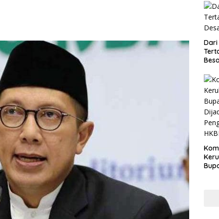
Dari
Tert
Besa
Kom
Ker
Bupa
Dija
Peng
HKB