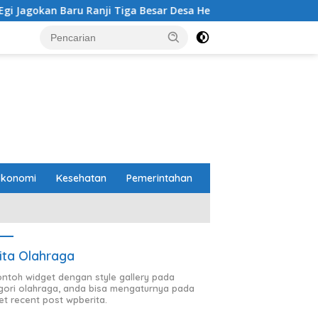
ru Ranji Tiga Besar Desa Helau
Komitmen Merawat Keru
Ekonomi
Kesehatan
Pemerintahan
ita Olahraga
contoh widget dengan style gallery pada
gori olahraga, anda bisa mengaturnya pada
et recent post wpberita.