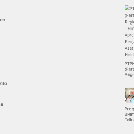
gan
PTPN
(Per
tan
Regi
Teri
Zita
Apre
Pen
Aset
Hold
di
Pro
BRI
Telk
Hadi
Keju