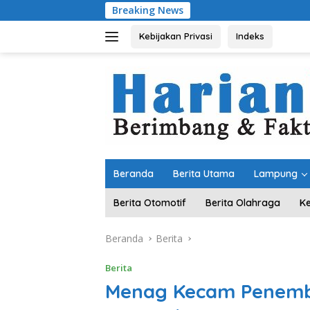
Langsung
Breaking News
Dari Ka
ke
konten
Kebijakan Privasi
Indeks
Beranda
Berita Utama
Lampung
Berita Otomotif
Berita Olahraga
K
Beranda
Berita
Berita
Menag Kecam Penemba