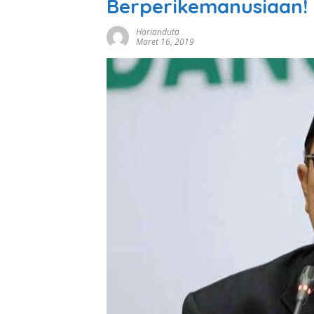
Berperikemanusiaan!
Harianduta
Maret 16, 2019