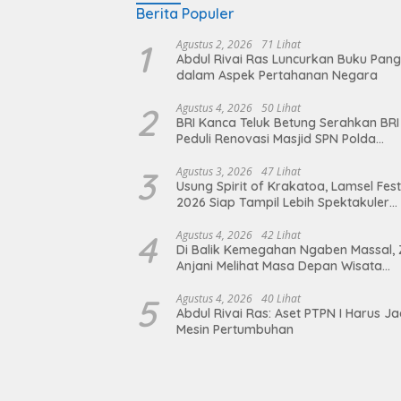
Berita Populer
1
Agustus 2, 2026
71 Lihat
Abdul Rivai Ras Luncurkan Buku Pan
dalam Aspek Pertahanan Negara
2
Agustus 4, 2026
50 Lihat
BRI Kanca Teluk Betung Serahkan BRI
Peduli Renovasi Masjid SPN Polda
Lampung, Wujud Nyata Dukungan
terhadap Sarana Ibadah
3
Agustus 3, 2026
47 Lihat
Usung Spirit of Krakatoa, Lamsel Fest
2026 Siap Tampil Lebih Spektakuler
dengan Empat Event Ikonik dan Dere
Artis Ibu Kota
4
Agustus 4, 2026
42 Lihat
Di Balik Kemegahan Ngaben Massal, 
Anjani Melihat Masa Depan Wisata
Budaya Balinuraga
5
Agustus 4, 2026
40 Lihat
Abdul Rivai Ras: Aset PTPN I Harus Ja
Mesin Pertumbuhan