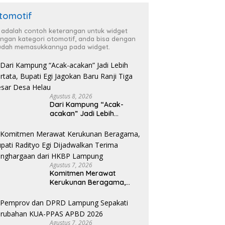
tomotif
i adalah contoh keterangan untuk widget
ngan kategori otomotif, anda bisa dengan
dah memasukkannya pada widget.
Agustus 8, 2026
Dari Kampung “Acak-
acakan” Jadi Lebih
Tertata, Bupati Egi
Jagokan Baru Ranji Tiga
Besar Desa Helau
Agustus 7, 2026
Komitmen Merawat
Kerukunan Beragama,
Bupati Radityo Egi
Dijadwalkan Terima
Penghargaan dari HKBP
Lampung
Agustus 7, 2026