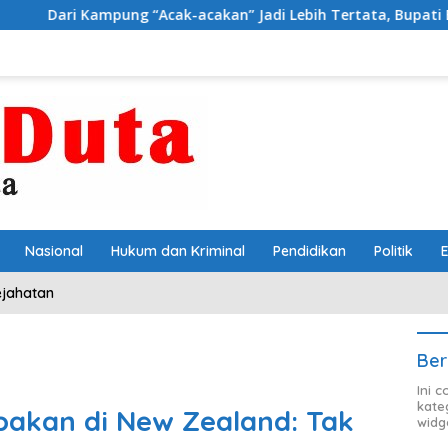
mpung “Acak-acakan” Jadi Lebih Tertata, Bupati Egi Jagokan Ba
Nasional
Hukum dan Kriminal
Pendidikan
Politik
ejahatan
Ber
Ini 
kate
kan di New Zealand: Tak
widg